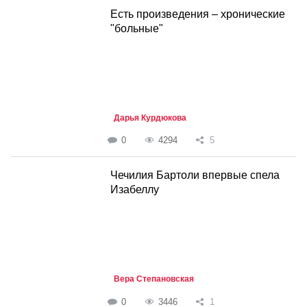
Есть произведения – хронические
"больные"
Дарья Курдюкова
0
4294
5
Чечилия Бартоли впервые спела
Изабеллу
Вера Степановская
0
3446
1