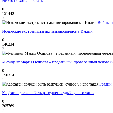
Никто не хотел воевать
0
151442
3
Войны и
Исламские экстремисты активизировались в Индии
0
146234
2
«Резидент Мария Осипова – преданный, проверенный человек
0
150314
1
Реалии
Карфаген должен быть разрушен: судьба у него такая
0
205769
7