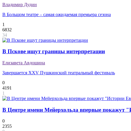
Владимир Дудин
В Большом театре – самая ожидаемая премьера сезона
1
6832
34
В Пскове ищут границы интерпретации
Елизавета Авдошина
Завершается XXV Пушкинский театральный фестиваль
0
4191
1
В Центре имени Мейерхольда впервые покажут 
0
2355