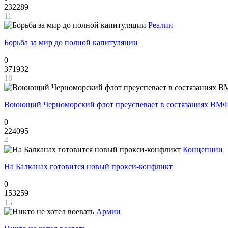
232289
11
Реалии
Борьба за мир до полной капитуляции
0
371932
18
Воюющий Черноморский флот преуспевает в состязаниях ВМФ
0
224095
4
Концепции
На Балканах готовится новый прокси-конфликт
0
153259
15
Армии