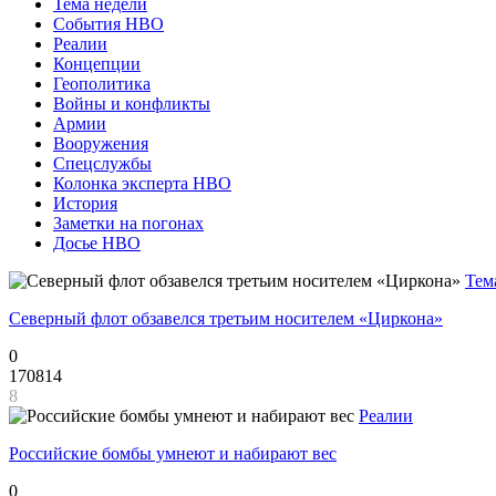
Тема недели
События НВО
Реалии
Концепции
Геополитика
Войны и конфликты
Армии
Вооружения
Спецслужбы
Колонка эксперта НВО
История
Заметки на погонах
Досье НВО
Тем
Северный флот обзавелся третьим носителем «Циркона»
0
170814
8
Реалии
Российские бомбы умнеют и набирают вес
0