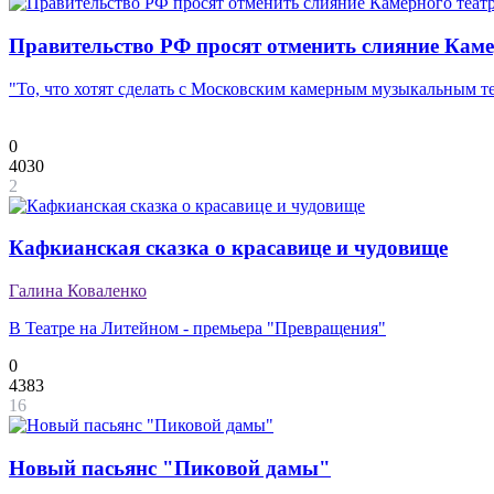
Правительство РФ просят отменить слияние Каме
"То, что хотят сделать с Московским камерным музыкальным те
0
4030
2
Кафкианская сказка о красавице и чудовище
Галина Коваленко
В Театре на Литейном - премьера "Превращения"
0
4383
16
Новый пасьянс "Пиковой дамы"