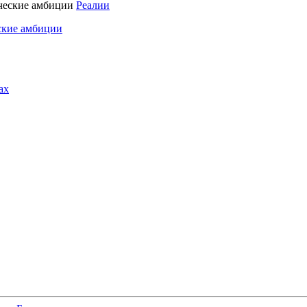
Реалии
ские амбиции
ах