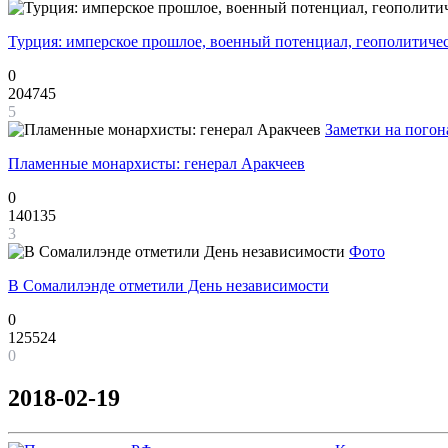
Турция: имперское прошлое, военный потенциал, геополитиче
0
204745
5
Заметки на погон
Пламенные монархисты: генерал Аракчеев
0
140135
3
Фото
В Сомалилэнде отметили День независимости
0
125524
0
2018-02-19