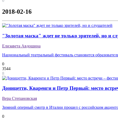
0
2018-02-16
"Золотая маска" ждет не только зрителей, но и с
Елизавета Авдошина
Национальный театральный фестиваль становится образовател
0
3544
8
Доницетти, Кваренги и Петр Первый: место встре
Вера Степановская
Зимний оперный смотр в Италии прошел с российским акцент
0