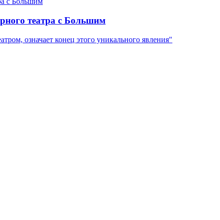
рного театра с Большим
атром, означает конец этого уникального явления"