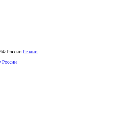
Реалии
 России