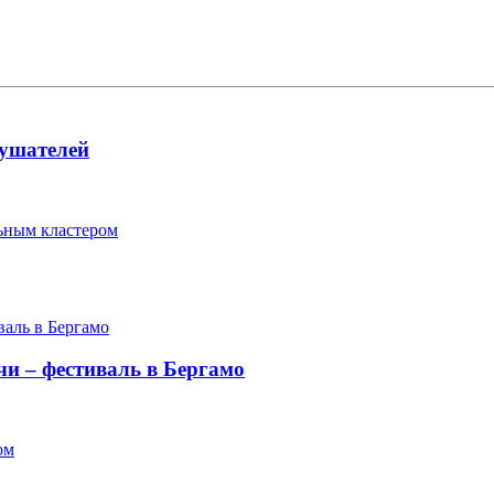
лушателей
ьным кластером
чи – фестиваль в Бергамо
ом