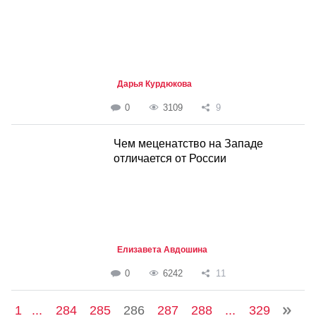
Дарья Курдюкова
0
3109
9
Чем меценатство на Западе
отличается от России
Елизавета Авдошина
0
6242
11
1
...
284
285
286
287
288
...
329