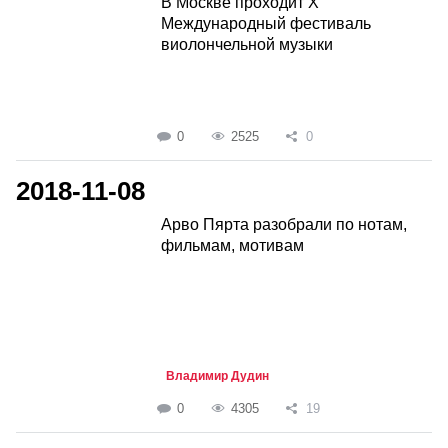
В Москве проходит X
Международный фестиваль
виолончельной музыки
0
2525
0
2018-11-08
Арво Пярта разобрали по нотам,
фильмам, мотивам
Владимир Дудин
0
4305
19