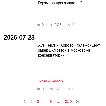
Герзмава приглашает…"
0
2323
0
2026-07-23
Ave Тевлин. Хоровой гала-концерт
завершил сезон в Московской
консерватории
Марина Гайкович
0
3573
0
1
2
3
4
5
...
329