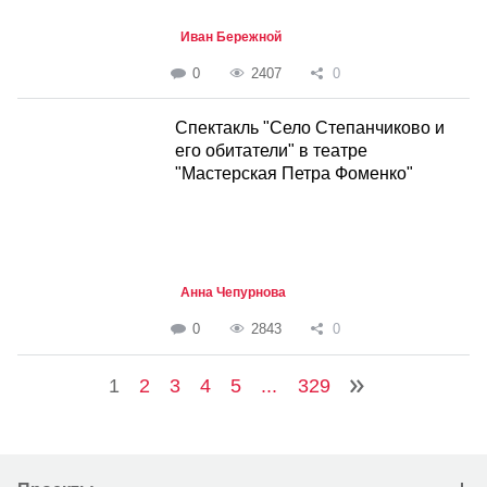
Иван Бережной
0
2407
0
Спектакль "Село Степанчиково и
его обитатели" в театре
"Мастерская Петра Фоменко"
Анна Чепурнова
0
2843
0
1
2
3
4
5
...
329