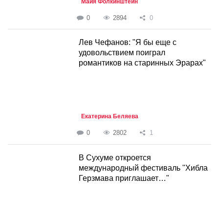
Майя Фолкинштейн
0
2894
0
Лев Чефанов: "Я бы еще с
удовольствием поиграл
романтиков на старинных Эрарах"
Екатерина Беляева
0
2802
1
В Сухуме откроется
международный фестиваль "Хибла
Герзмава приглашает…"