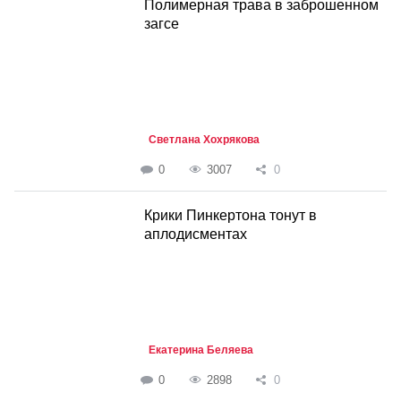
Полимерная трава в заброшенном
загсе
Светлана Хохрякова
0
3007
0
Крики Пинкертона тонут в
аплодисментах
Екатерина Беляева
0
2898
0