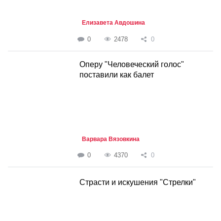
Елизавета Авдошина
0
2478
0
Оперу "Человеческий голос"
поставили как балет
Варвара Вязовкина
0
4370
0
Страсти и искушения "Стрелки"