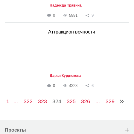
Надежда Травина
0
5991
9
Аттракцион вечности
Дарья Курдюкова
0
4323
6
1
...
322
323
324
325
326
...
329
Проекты