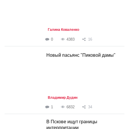
Галина Коваленко
0
4383
16
Новый пасьянс "Пиковой дамы"
Владимир Дудин
1
6832
34
В Пскове ищут границы
интерпретации