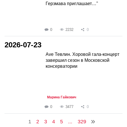
Герзмава приглашает…"
0
2232
0
2026-07-23
Ave Тевлин. Хоровой гала-концерт
завершил сезон в Московской
консерватории
Марина Гайкович
0
3477
0
1
2
3
4
5
...
329