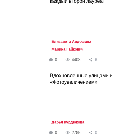
каждый второй лауреат
Елизавета Авдошина
Марина Гайкович
0
4408
6
Вдохновленные улицами и
«Фотоувеличением»
Дарья Курдюкова
0
2785
0