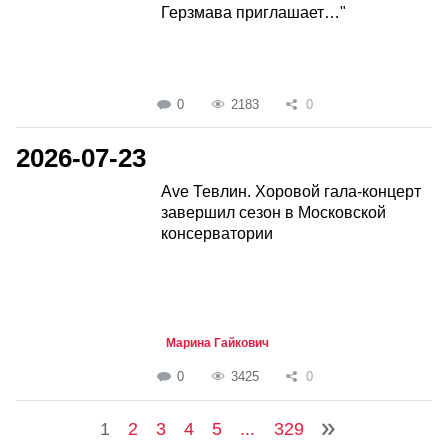
Герзмава приглашает…"
0
2183
0
2026-07-23
Ave Тевлин. Хоровой гала-концерт
завершил сезон в Московской
консерватории
Марина Гайкович
0
3425
0
1
2
3
4
5
...
329