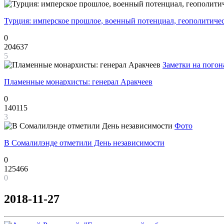
Турция: имперское прошлое, военный потенциал, геополитиче
0
204637
5
Заметки на погон
Пламенные монархисты: генерал Аракчеев
0
140115
3
Фото
В Сомалилэнде отметили День независимости
0
125466
0
2018-11-27