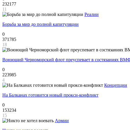
232177
11
Реалии
Борьба за мир до полной капитуляции
0
371785
18
Воюющий Черноморский флот преуспевает в состязаниях ВМФ
0
223985
4
Концепции
На Балканах готовится новый прокси-конфликт
0
153234
15
Армии