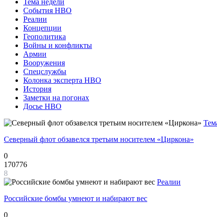
Тема недели
События НВО
Реалии
Концепции
Геополитика
Войны и конфликты
Армии
Вооружения
Спецслужбы
Колонка эксперта НВО
История
Заметки на погонах
Досье НВО
Тем
Северный флот обзавелся третьим носителем «Циркона»
0
170776
8
Реалии
Российские бомбы умнеют и набирают вес
0