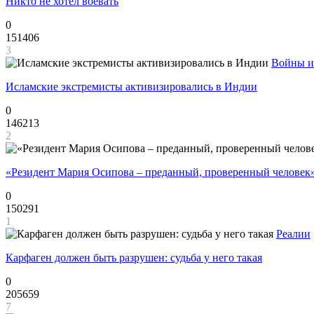
Никто не хотел воевать
0
151406
3
Войны и
Исламские экстремисты активизировались в Индии
0
146213
2
«Резидент Мария Осипова – преданный, проверенный человек
0
150291
1
Реалии
Карфаген должен быть разрушен: судьба у него такая
0
205659
7