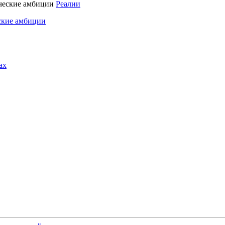
Реалии
ские амбиции
ах