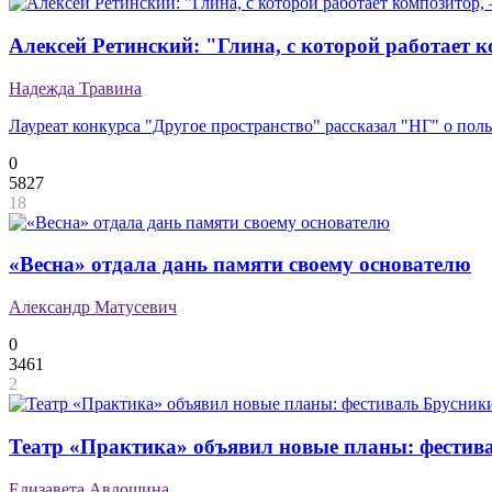
Алексей Ретинский: "Глина, с которой работает к
Надежда Травина
Лауреат конкурса "Другое пространство" рассказал "НГ" о пол
0
5827
18
«Весна» отдала дань памяти своему основателю
Александр Матусевич
0
3461
2
Театр «Практика» объявил новые планы: фестива
Елизавета Авдошина