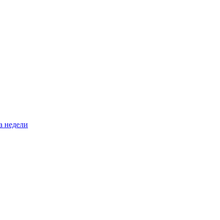
а недели