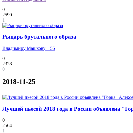
0
2590
1
Рыцарь брутального образа
Владимиру Машкову – 55
0
2328
0
2018-11-25
Лучшей пьесой 2018 года в России объявлена "Г
0
2564
1