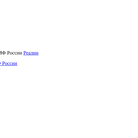
Реалии
 России