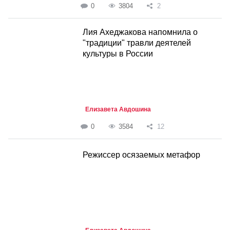
0
3804
2
Лия Ахеджакова напомнила о
"традиции" травли деятелей
культуры в России
Елизавета Авдошина
0
3584
12
Режиссер осязаемых метафор