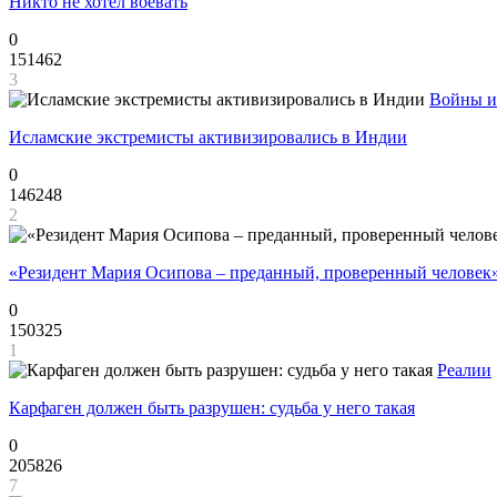
Никто не хотел воевать
0
151462
3
Войны и
Исламские экстремисты активизировались в Индии
0
146248
2
«Резидент Мария Осипова – преданный, проверенный человек
0
150325
1
Реалии
Карфаген должен быть разрушен: судьба у него такая
0
205826
7