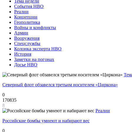
Тема недели
События НВО
Реалии
Концепции
Геополитика
Войны и конфликты
Армии
Вооружения
Спецслужбы
Колонка эксперта НВО
История
Заметки на погонах
Досье НВО
Тем
Северный флот обзавелся третьим носителем «Циркона»
0
170835
8
Реалии
Российские бомбы умнеют и набирают вес
0