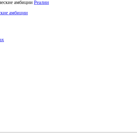
Реалии
ские амбиции
ах