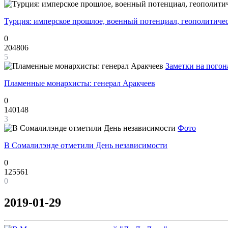
Турция: имперское прошлое, военный потенциал, геополитиче
0
204806
5
Заметки на погон
Пламенные монархисты: генерал Аракчеев
0
140148
3
Фото
В Сомалилэнде отметили День независимости
0
125561
0
2019-01-29