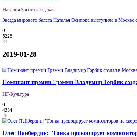
Наталия Звенигородская
Звезда мирового балета Наталья Осипова выступила в Москве 
0
5228
33
2019-01-28
Номинант премии Грэмми Владимир Горбик созда
НГ-Культура
0
4334
26
Олег Пайбердин: "Гонка провоцирует композитор