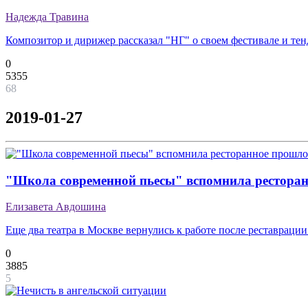
Надежда Травина
Композитор и дирижер рассказал "НГ" о своем фестивале и т
0
5355
68
2019-01-27
"Школа современной пьесы" вспомнила рестора
Елизавета Авдошина
Еще два театра в Москве вернулись к работе после реставрации
0
3885
5