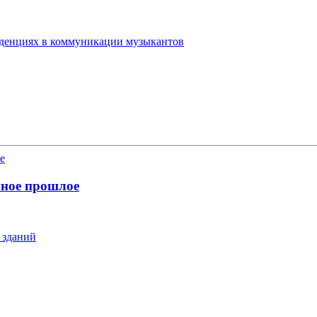
енденциях в коммуникации музыкантов
нное прошлое
 зданий