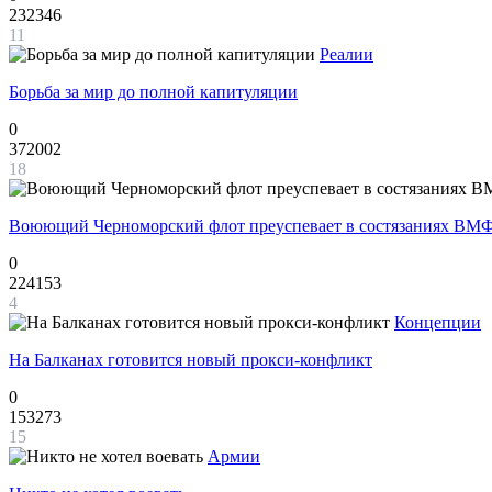
232346
11
Реалии
Борьба за мир до полной капитуляции
0
372002
18
Воюющий Черноморский флот преуспевает в состязаниях ВМФ
0
224153
4
Концепции
На Балканах готовится новый прокси-конфликт
0
153273
15
Армии