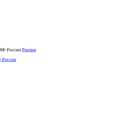
Реалии
 России