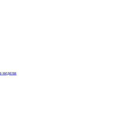
а недели