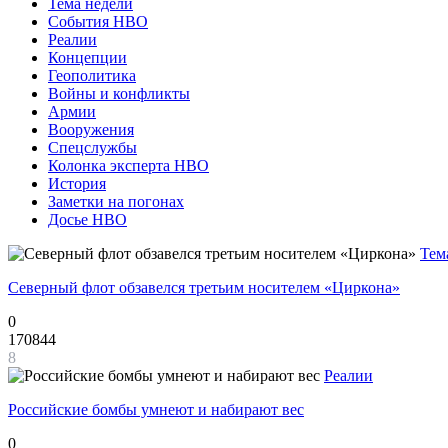
Тема недели
События НВО
Реалии
Концепции
Геополитика
Войны и конфликты
Армии
Вооружения
Спецслужбы
Колонка эксперта НВО
История
Заметки на погонах
Досье НВО
Тем
Северный флот обзавелся третьим носителем «Циркона»
0
170844
8
Реалии
Российские бомбы умнеют и набирают вес
0