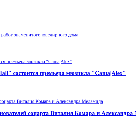
 работ знаменитого ювелирного дома
 Hall" состоится премьера мюзикла "Саша|Alex"
снователей соцарта Виталия Комара и Александра