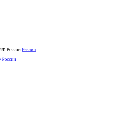
Реалии
 России