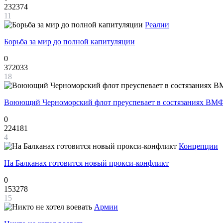
232374
11
Реалии
Борьба за мир до полной капитуляции
0
372033
18
Воюющий Черноморский флот преуспевает в состязаниях ВМФ
0
224181
4
Концепции
На Балканах готовится новый прокси-конфликт
0
153278
15
Армии