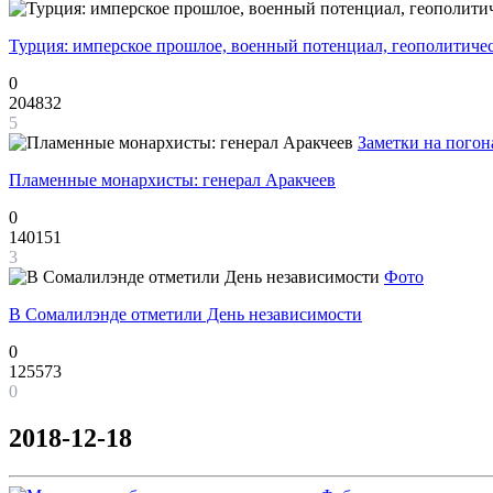
Турция: имперское прошлое, военный потенциал, геополитиче
0
204832
5
Заметки на погон
Пламенные монархисты: генерал Аракчеев
0
140151
3
Фото
В Сомалилэнде отметили День независимости
0
125573
0
2018-12-18