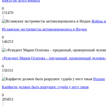
Никто не хотел воевать
0
151470
3
Войны и
Исламские экстремисты активизировались в Индии
0
146253
2
«Резидент Мария Осипова – преданный, проверенный человек
0
150331
1
Реалии
Карфаген должен быть разрушен: судьба у него такая
0
205853
7