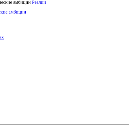
Реалии
ские амбиции
ах