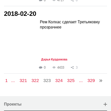
0
4717
0
2018-02-20
Рем Колхас сделает Третьяковку
прозрачнее
Дарья Курдюкова
0
4433
3
1
...
321
322
323
324
325
...
329
Проекты