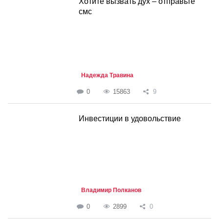
Хотите вызвать дух – отправьте
смс
Надежда Травина
0
15863
9
Инвестиции в удовольствие
Владимир Полканов
0
2899
0