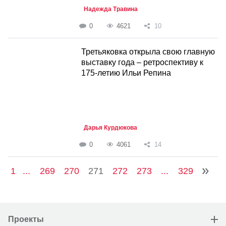
Надежда Травина
0
4621
10
Третьяковка открыла свою главную
выставку года – ретроспективу к
175-летию Ильи Репина
Дарья Курдюкова
0
4061
14
1
...
269
270
271
272
273
...
329
Проекты