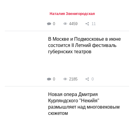
Наталия Звенигородская
0
4459
11
В Москве и Подмосковье в июне
состоится II Летний фестиваль
губернских театров
0
2185
0
Новая опера Дмитрия
Курляндского "Некийя"
размышляет над многовековым
сюжетом