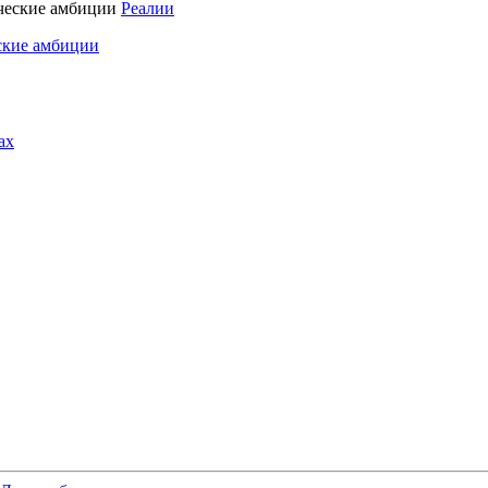
Реалии
ские амбиции
ах