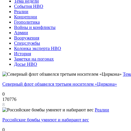
Тема недели
События НВО
Реалии
Концепции
Геополитика
Войны и конфликты
Армии
Вооружения
Спецслужбы
Колонка эксперта НВО
История
Заметки на погонах
Досье НВО
Тем
Северный флот обзавелся третьим носителем «Циркона»
0
170776
8
Реалии
Российские бомбы умнеют и набирают вес
0