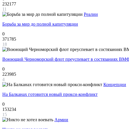
232177
11
Реалии
Борьба за мир до полной капитуляции
0
371785
18
Воюющий Черноморский флот преуспевает в состязаниях ВМФ
0
223985
4
Концепции
На Балканах готовится новый прокси-конфликт
0
153234
15
Армии