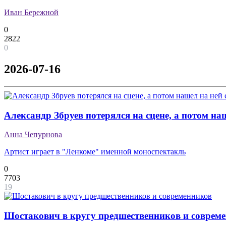
Иван Бережной
0
2822
0
2026-07-16
Александр Збруев потерялся на сцене, а потом наш
Анна Чепурнова
Артист играет в "Ленкоме" именной моноспектакль
0
7703
19
Шостакович в кругу предшественников и соврем