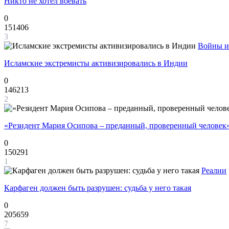
Никто не хотел воевать
0
151406
3
Войны и
Исламские экстремисты активизировались в Индии
0
146213
2
«Резидент Мария Осипова – преданный, проверенный человек
0
150291
1
Реалии
Карфаген должен быть разрушен: судьба у него такая
0
205659
7