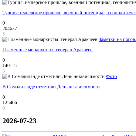
Турция: имперское прошлое, военный потенциал, геополитиче
0
204637
5
Заметки на погон
Пламенные монархисты: генерал Аракчеев
0
140115
3
Фото
В Сомалилэнде отметили День независимости
0
125466
0
2026-07-23