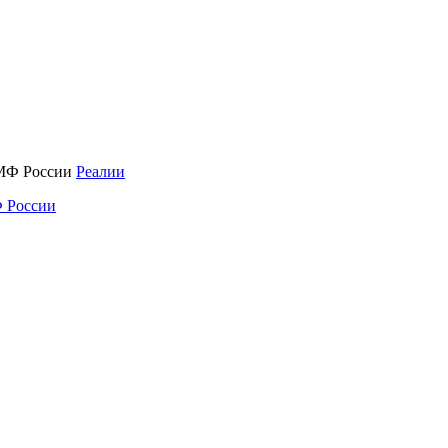
Реалии
 России