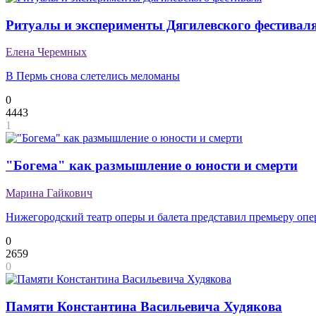
Ритуалы и эксперименты Дягилевского фестивал
Елена Черемных
В Пермь снова слетелись меломаны
0
4443
1
"Богема" как размышление о юности и смерти
Марина Гайкович
Нижегородский театр оперы и балета представил премьеру оп
0
2659
0
Памяти Константина Васильевича Худякова