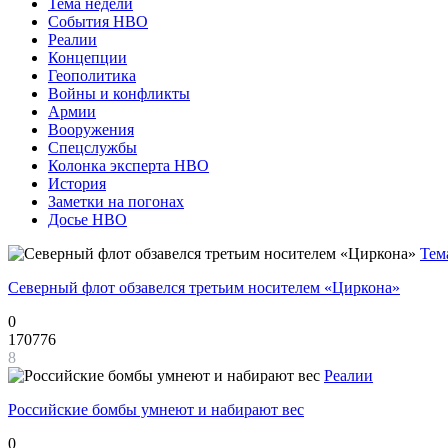
Тема недели
События НВО
Реалии
Концепции
Геополитика
Войны и конфликты
Армии
Вооружения
Спецслужбы
Колонка эксперта НВО
История
Заметки на погонах
Досье НВО
Тем
Северный флот обзавелся третьим носителем «Циркона»
0
170776
8
Реалии
Российские бомбы умнеют и набирают вес
0