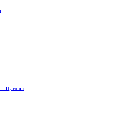
я
еры Пуччини