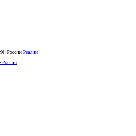
Реалии
 России