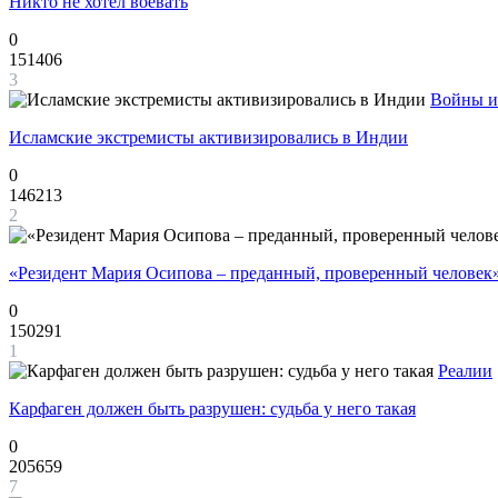
Никто не хотел воевать
0
151406
3
Войны и
Исламские экстремисты активизировались в Индии
0
146213
2
«Резидент Мария Осипова – преданный, проверенный человек
0
150291
1
Реалии
Карфаген должен быть разрушен: судьба у него такая
0
205659
7