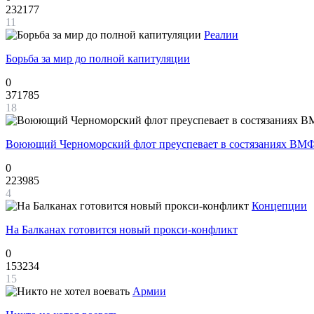
232177
11
Реалии
Борьба за мир до полной капитуляции
0
371785
18
Воюющий Черноморский флот преуспевает в состязаниях ВМФ
0
223985
4
Концепции
На Балканах готовится новый прокси-конфликт
0
153234
15
Армии