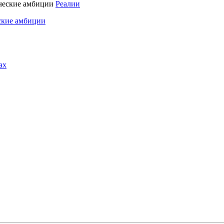
Реалии
ские амбиции
ах