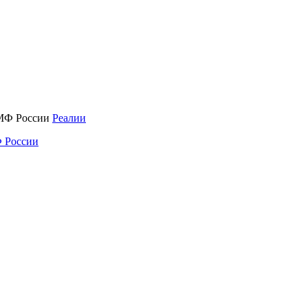
Реалии
 России