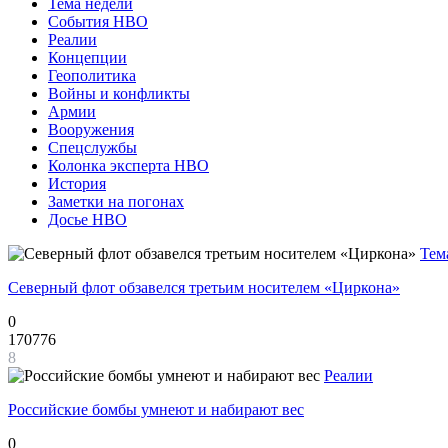
Тема недели
События НВО
Реалии
Концепции
Геополитика
Войны и конфликты
Армии
Вооружения
Спецслужбы
Колонка эксперта НВО
История
Заметки на погонах
Досье НВО
Тем
Северный флот обзавелся третьим носителем «Циркона»
0
170776
8
Реалии
Российские бомбы умнеют и набирают вес
0