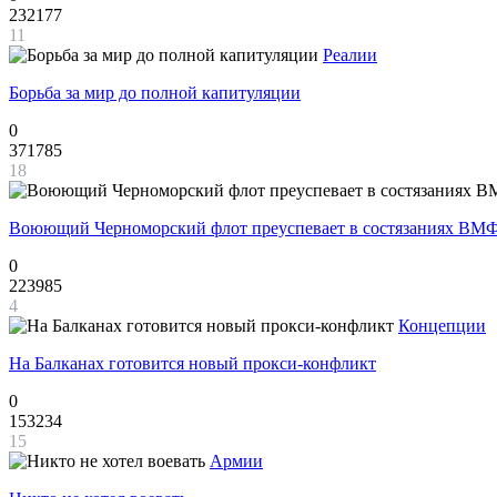
232177
11
Реалии
Борьба за мир до полной капитуляции
0
371785
18
Воюющий Черноморский флот преуспевает в состязаниях ВМФ
0
223985
4
Концепции
На Балканах готовится новый прокси-конфликт
0
153234
15
Армии