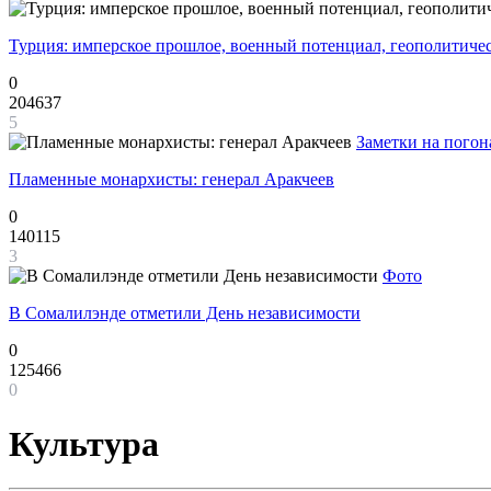
Турция: имперское прошлое, военный потенциал, геополитиче
0
204637
5
Заметки на погон
Пламенные монархисты: генерал Аракчеев
0
140115
3
Фото
В Сомалилэнде отметили День независимости
0
125466
0
Культура