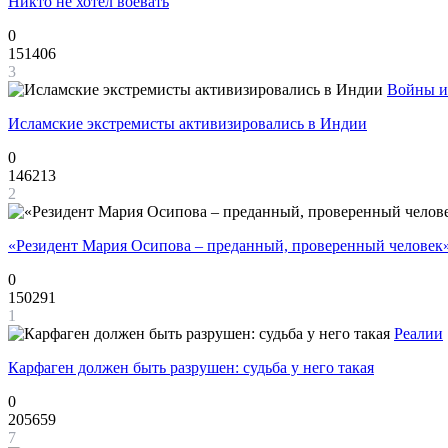
Никто не хотел воевать
0
151406
3
Войны и
Исламские экстремисты активизировались в Индии
0
146213
2
«Резидент Мария Осипова – преданный, проверенный человек
0
150291
1
Реалии
Карфаген должен быть разрушен: судьба у него такая
0
205659
7