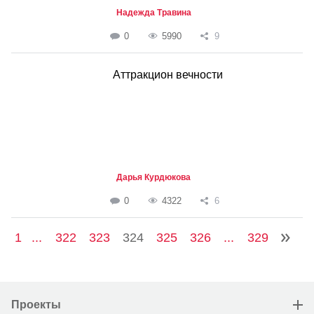
Надежда Травина
0
5990
9
Аттракцион вечности
Дарья Курдюкова
0
4322
6
1
...
322
323
324
325
326
...
329
Проекты