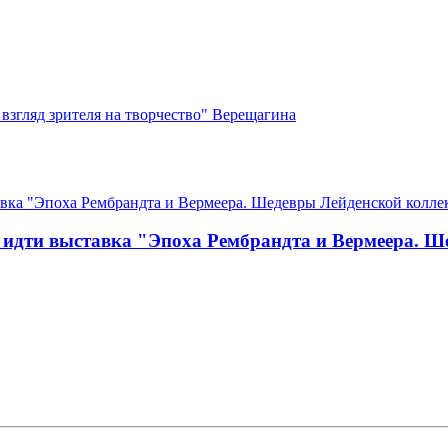
 взгляд зрителя на творчество" Верещагина
т идти выставка "Эпоха Рембрандта и Вермеера. 