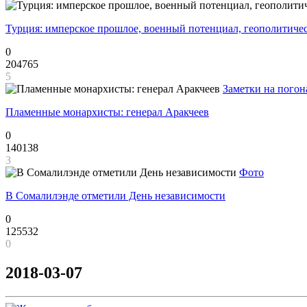
Турция: имперское прошлое, военный потенциал, геополитиче
0
204765
5
Заметки на погон
Пламенные монархисты: генерал Аракчеев
0
140138
3
Фото
В Сомалилэнде отметили День независимости
0
125532
0
2018-03-07