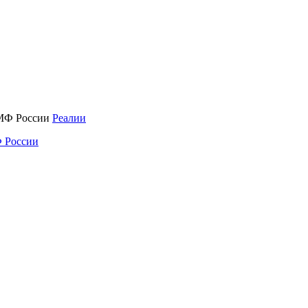
Реалии
 России