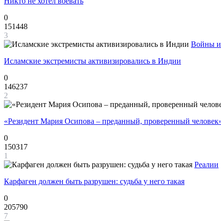
Никто не хотел воевать
0
151448
3
Войны и
Исламские экстремисты активизировались в Индии
0
146237
2
«Резидент Мария Осипова – преданный, проверенный человек
0
150317
1
Реалии
Карфаген должен быть разрушен: судьба у него такая
0
205790
7