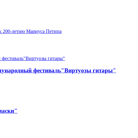
 к 200-летию Мариуса Петипа
ждународный фестиваль"Виртуозы гитары"
маски"