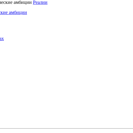
Реалии
ские амбиции
ах