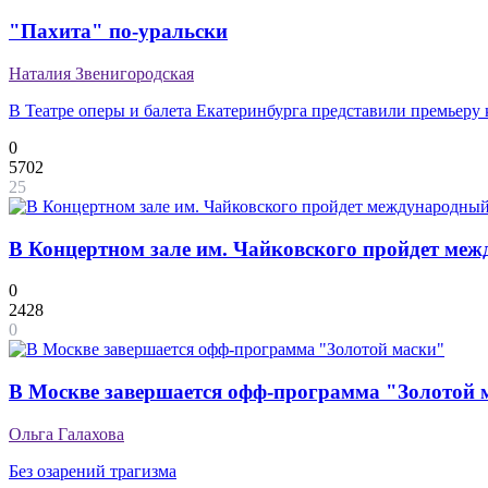
"Пахита" по-уральски
Наталия Звенигородская
В Театре оперы и балета Екатеринбурга представили премьеру
0
5702
25
В Концертном зале им. Чайковского пройдет ме
0
2428
0
В Москве завершается офф-программа "Золотой 
Ольга Галахова
Без озарений трагизма