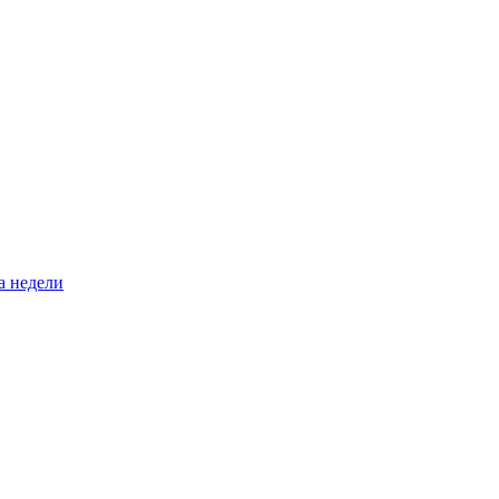
а недели