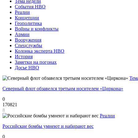
Тема недели
События НВО
Реалии
Концепции
Геополитика
Войны и конфликты
Армии
Вооружения
Спецслужбы
Колонка эксперта НВО
История
Заметки на погонах
Досье НВО
Тем
Северный флот обзавелся третьим носителем «Циркона»
0
170821
8
Реалии
Российские бомбы умнеют и набирают вес
0