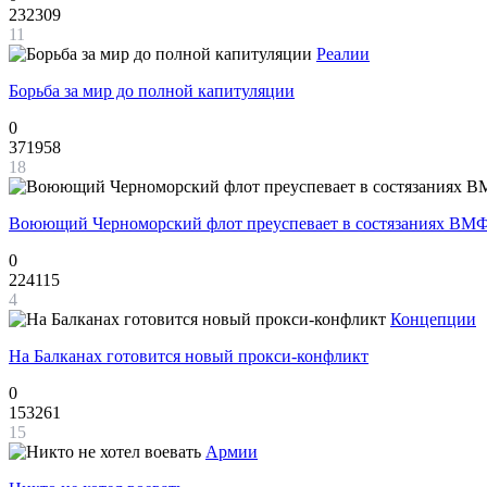
232309
11
Реалии
Борьба за мир до полной капитуляции
0
371958
18
Воюющий Черноморский флот преуспевает в состязаниях ВМФ
0
224115
4
Концепции
На Балканах готовится новый прокси-конфликт
0
153261
15
Армии