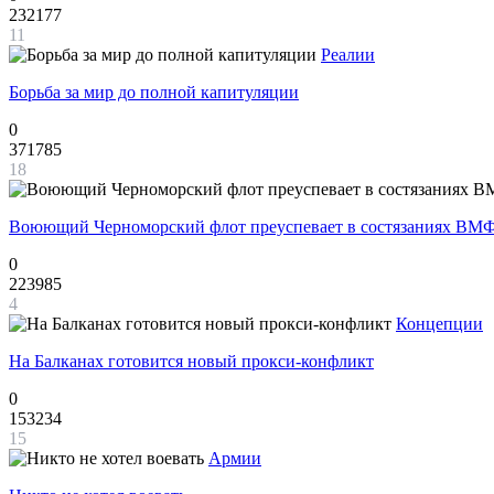
232177
11
Реалии
Борьба за мир до полной капитуляции
0
371785
18
Воюющий Черноморский флот преуспевает в состязаниях ВМФ
0
223985
4
Концепции
На Балканах готовится новый прокси-конфликт
0
153234
15
Армии