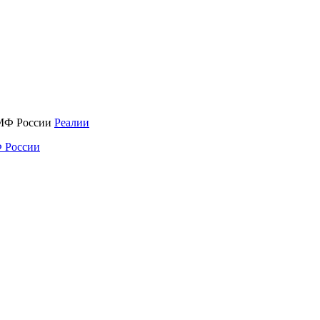
Реалии
 России