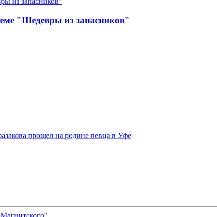
теме "Шедевры из запасников"
закова прошел на родине певца в Уфе