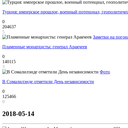
Турция: имперское прошлое, военный потенциал, геополитиче
0
204637
5
Заметки на погон
Пламенные монархисты: генерал Аракчеев
0
140115
3
Фото
В Сомалилэнде отметили День независимости
0
125466
0
2018-05-14