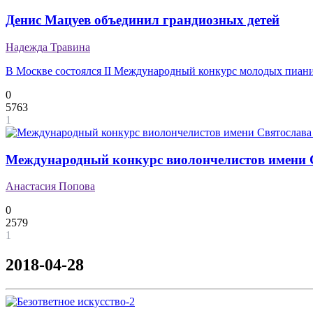
Денис Мацуев объединил грандиозных детей
Надежда Травина
В Москве состоялся II Международный конкурс молодых пианис
0
5763
1
Международный конкурс виолончелистов имени С
Анастасия Попова
0
2579
1
2018-04-28