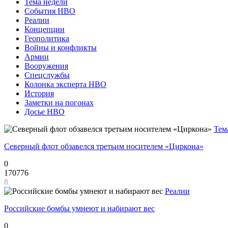
Тема недели
События НВО
Реалии
Концепции
Геополитика
Войны и конфликты
Армии
Вооружения
Спецслужбы
Колонка эксперта НВО
История
Заметки на погонах
Досье НВО
Тем
Северный флот обзавелся третьим носителем «Циркона»
0
170776
8
Реалии
Российские бомбы умнеют и набирают вес
0