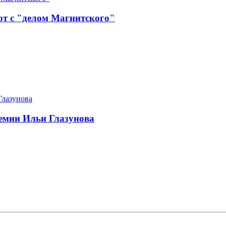
т с "делом Магнитского"
демии Ильи Глазунова