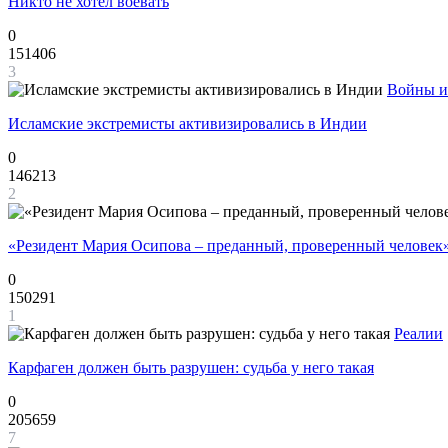
Никто не хотел воевать
0
151406
3
Войны и
Исламские экстремисты активизировались в Индии
0
146213
2
«Резидент Мария Осипова – преданный, проверенный человек
0
150291
1
Реалии
Карфаген должен быть разрушен: судьба у него такая
0
205659
7