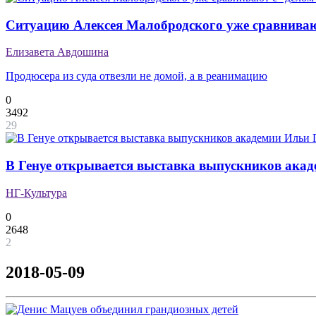
Ситуацию Алексея Малобродского уже сравниваю
Елизавета Авдошина
Продюсера из суда отвезли не домой, а в реанимацию
0
3492
29
В Генуе открывается выставка выпускников ака
НГ-Культура
0
2648
2
2018-05-09