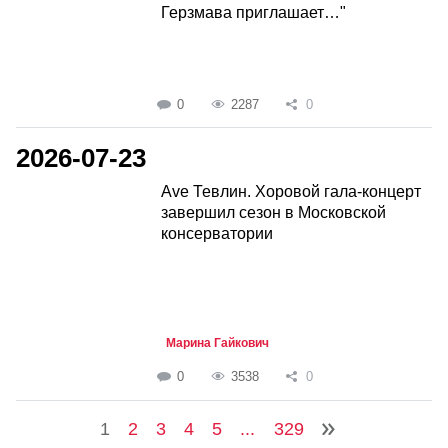
Герзмава приглашает…"
0
2287
0
2026-07-23
Ave Тевлин. Хоровой гала-концерт
завершил сезон в Московской
консерватории
Марина Гайкович
0
3538
0
1
2
3
4
5
...
329