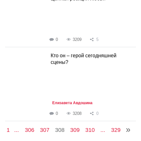
0
3209
5
Кто он – герой сегодняшней
сцены?
Елизавета Авдошина
0
3208
0
1
...
306
307
308
309
310
...
329