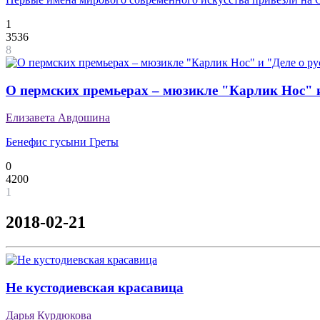
1
3536
8
О пермских премьерах – мюзикле "Карлик Нос" и
Елизавета Авдошина
Бенефис гусыни Греты
0
4200
1
2018-02-21
Не кустодиевская красавица
Дарья Курдюкова