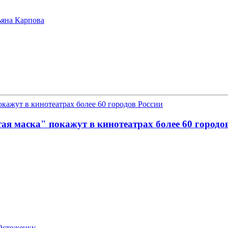
ьяна Карпова
я маска" покажут в кинотеатрах более 60 городо
 Остоженку