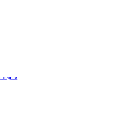
а недели