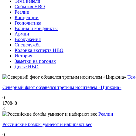
Тема недели
События НВО
Реалии
Концепции
Геополитика
Войны и конфликты
Армии
Вооружения
Спецслужбы
Колонка эксперта НВО
История
Заметки на погонах
Досье НВО
Тем
Северный флот обзавелся третьим носителем «Циркона»
0
170848
8
Реалии
Российские бомбы умнеют и набирают вес
0