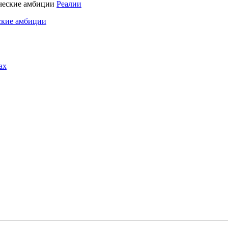
Реалии
ские амбиции
ах