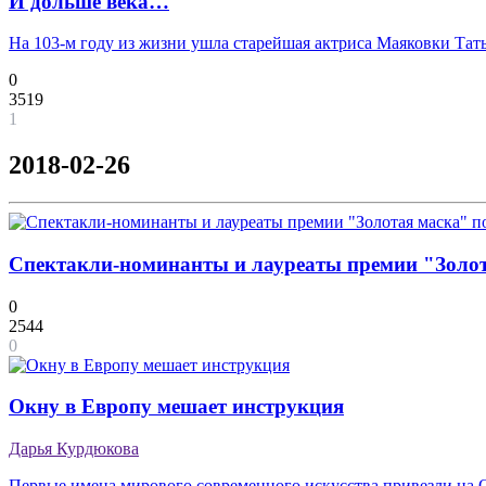
И дольше века…
На 103-м году из жизни ушла старейшая актриса Маяковки Тат
0
3519
1
2018-02-26
Спектакли-номинанты и лауреаты премии "Золота
0
2544
0
Окну в Европу мешает инструкция
Дарья Курдюкова
Первые имена мирового современного искусства привезли на