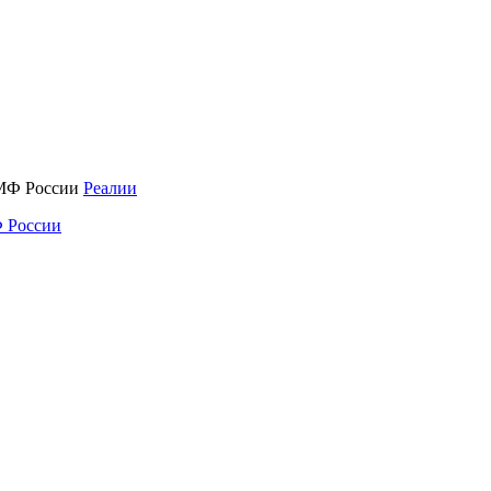
Реалии
 России