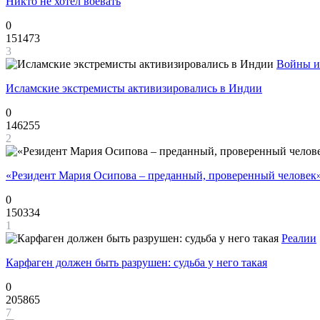
Никто не хотел воевать
0
151473
3
Войны и
Исламские экстремисты активизировались в Индии
0
146255
2
«Резидент Мария Осипова – преданный, проверенный человек
0
150334
1
Реалии
Карфаген должен быть разрушен: судьба у него такая
0
205865
7