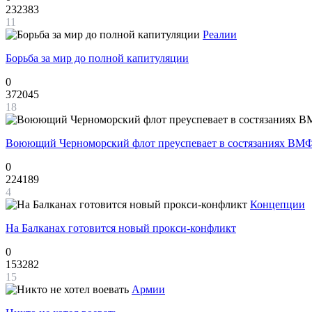
232383
11
Реалии
Борьба за мир до полной капитуляции
0
372045
18
Воюющий Черноморский флот преуспевает в состязаниях ВМФ
0
224189
4
Концепции
На Балканах готовится новый прокси-конфликт
0
153282
15
Армии