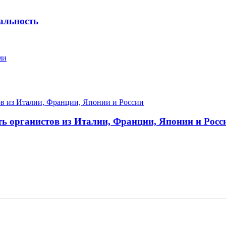
альность
ми
ть органистов из Италии, Франции, Японии и Росс