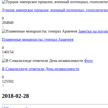
Турция: имперское прошлое, военный потенциал, геополитиче
0
204840
5
Заметки на погон
Пламенные монархисты: генерал Аракчеев
0
140154
3
Фото
В Сомалилэнде отметили День независимости
0
125592
0
2018-02-28