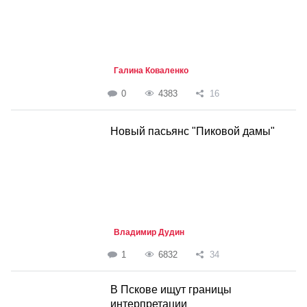
Галина Коваленко
0
4383
16
Новый пасьянс "Пиковой дамы"
Владимир Дудин
1
6832
34
В Пскове ищут границы
интерпретации