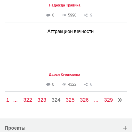
Надежда Травина
0
5990
9
Аттракцион вечности
Дарья Курдюкова
0
4322
6
1
...
322
323
324
325
326
...
329
Проекты