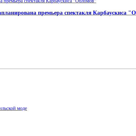
 запланирована премьера спектакля Карбаускиса "
ильской моде