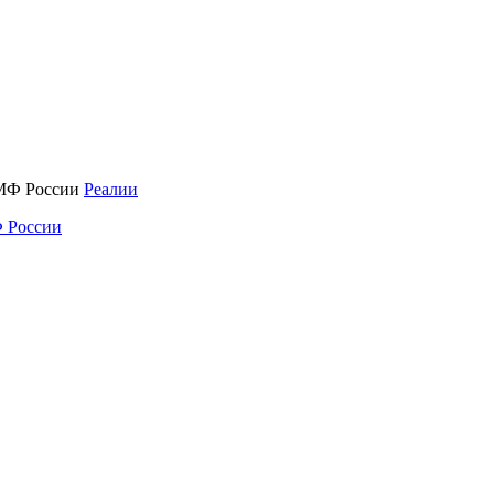
Реалии
 России