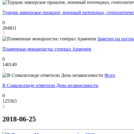
Турция: имперское прошлое, военный потенциал, геополитиче
0
204811
5
Заметки на погон
Пламенные монархисты: генерал Аракчеев
0
140149
3
Фото
В Сомалилэнде отметили День независимости
0
125563
0
2018-06-25