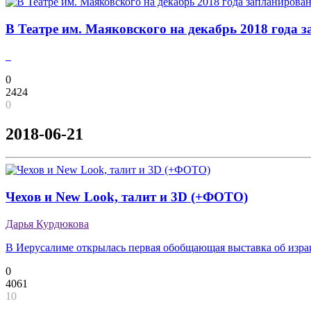
В Театре им. Маяковского на декабрь 2018 года
0
2424
0
2018-06-21
Чехов и New Look, талит и 3D (+ФОТО)
Дарья Курдюкова
В Иерусалиме открылась первая обобщающая выставка об изра
0
4061
10