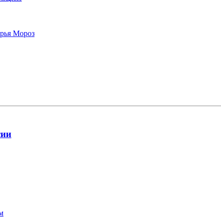
арья Мороз
сии