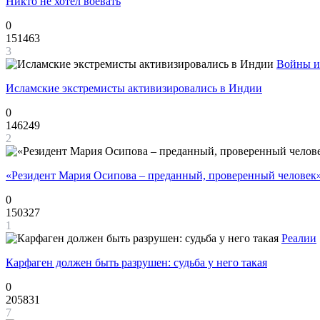
Никто не хотел воевать
0
151463
3
Войны и
Исламские экстремисты активизировались в Индии
0
146249
2
«Резидент Мария Осипова – преданный, проверенный человек
0
150327
1
Реалии
Карфаген должен быть разрушен: судьба у него такая
0
205831
7