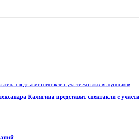
ександра Калягина представит спектакли с участ
каций