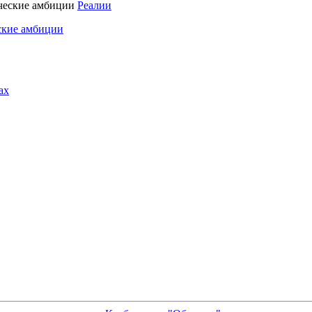
Реалии
ские амбиции
ах