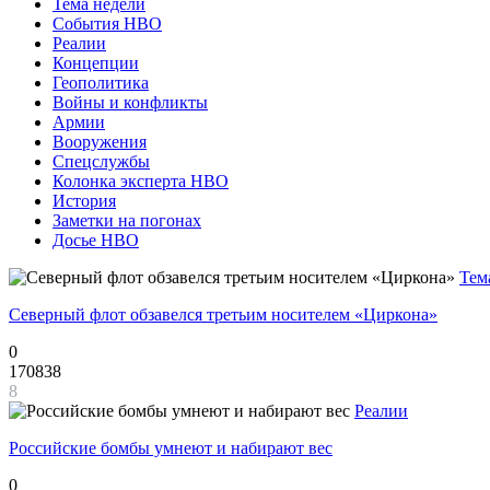
Тема недели
События НВО
Реалии
Концепции
Геополитика
Войны и конфликты
Армии
Вооружения
Спецслужбы
Колонка эксперта НВО
История
Заметки на погонах
Досье НВО
Тем
Северный флот обзавелся третьим носителем «Циркона»
0
170838
8
Реалии
Российские бомбы умнеют и набирают вес
0