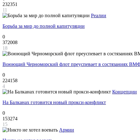
232351
11
Реалии
Борьба за мир до полной капитуляции
0
372008
18
Воюющий Черноморский флот преуспевает в состязаниях ВМФ
0
224158
4
Концепции
На Балканах готовится новый прокси-конфликт
0
153274
15
Армии