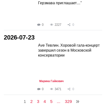
Герзмава приглашает…"
0
2227
0
2026-07-23
Ave Тевлин. Хоровой гала-концерт
завершил сезон в Московской
консерватории
Марина Гайкович
0
3471
0
1
2
3
4
5
...
329