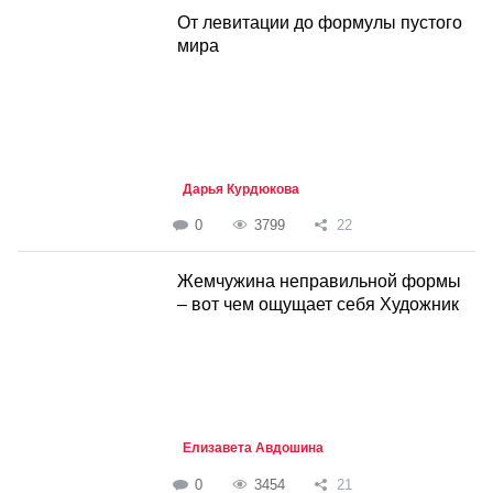
От левитации до формулы пустого
мира
Дарья Курдюкова
0
3799
22
Жемчужина неправильной формы
– вот чем ощущает себя Художник
Елизавета Авдошина
0
3454
21