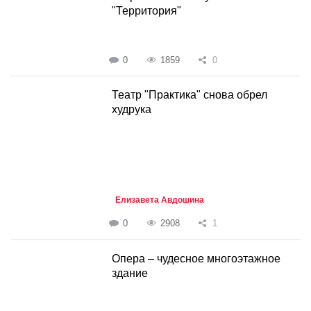
"Территория"
0
1859
0
Театр "Практика" снова обрел
худрука
Елизавета Авдошина
0
2908
1
Опера – чудесное многоэтажное
здание