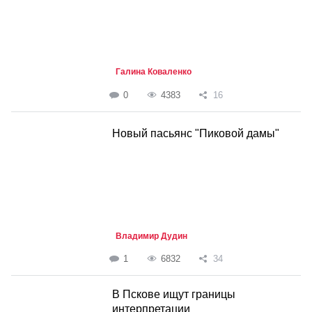
Галина Коваленко
0
4383
16
Новый пасьянс "Пиковой дамы"
Владимир Дудин
1
6832
34
В Пскове ищут границы
интерпретации