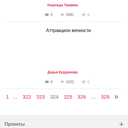
Надежда Травина
0
5991
9
Аттракцион вечности
Дарья Курдюкова
0
4322
6
1
...
322
323
324
325
326
...
329
Проекты