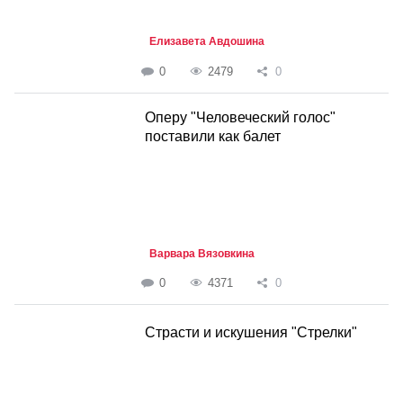
Елизавета Авдошина
0
2479
0
Оперу "Человеческий голос"
поставили как балет
Варвара Вязовкина
0
4371
0
Страсти и искушения "Стрелки"