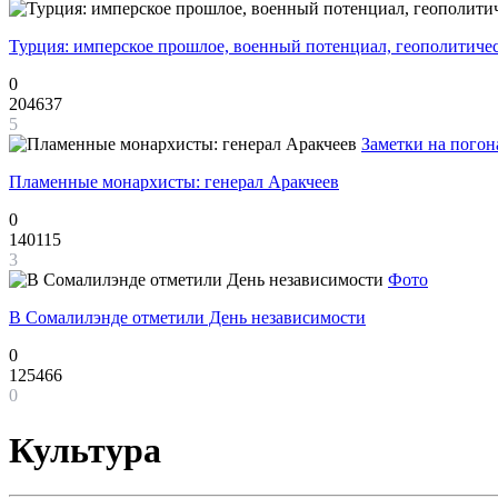
Турция: имперское прошлое, военный потенциал, геополитиче
0
204637
5
Заметки на погон
Пламенные монархисты: генерал Аракчеев
0
140115
3
Фото
В Сомалилэнде отметили День независимости
0
125466
0
Культура