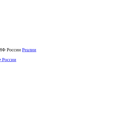
Реалии
 России