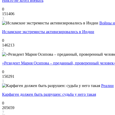
Никто не хотел воевать
0
151406
3
Войны и
Исламские экстремисты активизировались в Индии
0
146213
2
«Резидент Мария Осипова – преданный, проверенный человек
0
150291
1
Реалии
Карфаген должен быть разрушен: судьба у него такая
0
205659
7