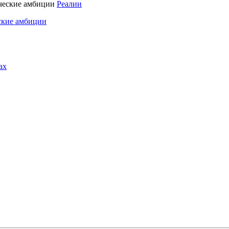
Реалии
ские амбиции
ах