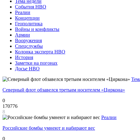
Тема недели
События НВО
Реалии
Концепции
Геополитика
Войны и конфликты
Армии
Вооружения
Спецслужбы
Колонка эксперта НВО
История
Заметки на погонах
Досье НВО
Тем
Северный флот обзавелся третьим носителем «Циркона»
0
170776
8
Реалии
Российские бомбы умнеют и набирают вес
0