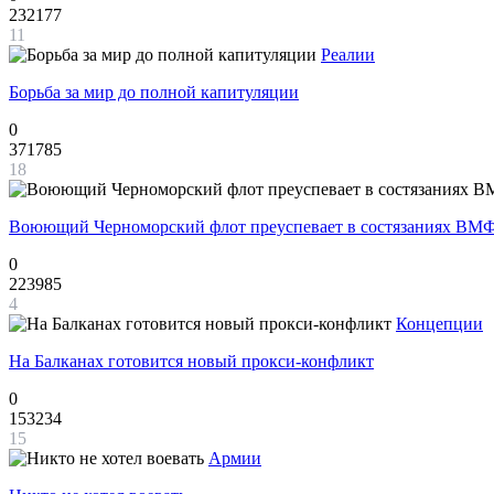
232177
11
Реалии
Борьба за мир до полной капитуляции
0
371785
18
Воюющий Черноморский флот преуспевает в состязаниях ВМФ
0
223985
4
Концепции
На Балканах готовится новый прокси-конфликт
0
153234
15
Армии