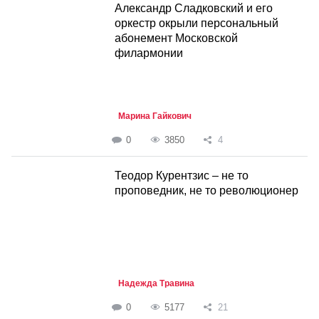
Александр Сладковский и его
оркестр окрыли персональный
абонемент Московской
филармонии
Марина Гайкович
0
3850
4
Теодор Курентзис – не то
проповедник, не то революционер
Надежда Травина
0
5177
21