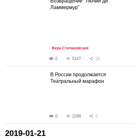
Возвращение "Лючии ди
Ламмермур"
Вера Степановская
0
5147
32
В России продолжается
Театральный марафон
0
2298
0
2019-01-21