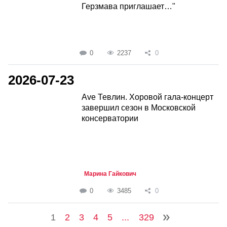
Герзмава приглашает…"
0
2237
0
2026-07-23
Ave Тевлин. Хоровой гала-концерт
завершил сезон в Московской
консерватории
Марина Гайкович
0
3485
0
1
2
3
4
5
...
329