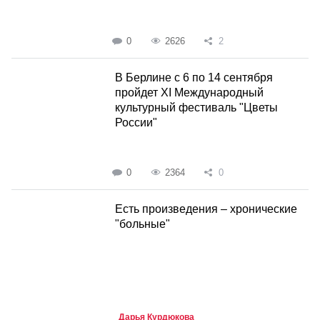
0
2626
2
В Берлине с 6 по 14 сентября
пройдет XI Международный
культурный фестиваль "Цветы
России"
0
2364
0
Есть произведения – хронические
"больные"
Дарья Курдюкова