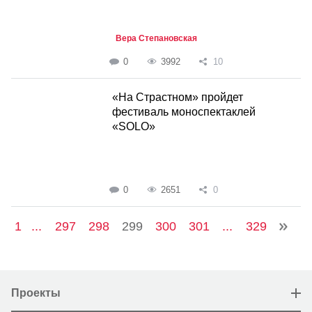
Вера Степановская
0
3992
10
«На Страстном» пройдет
фестиваль моноспектаклей
«SOLO»
0
2651
0
1
...
297
298
299
300
301
...
329
Проекты