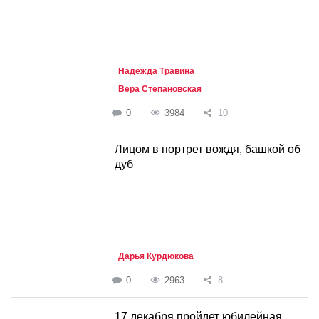
Надежда Травина
Вера Степановская
0
3984
10
Лицом в портрет вождя, башкой об
дуб
Дарья Курдюкова
0
2963
8
17 декабря пройдет юбилейная