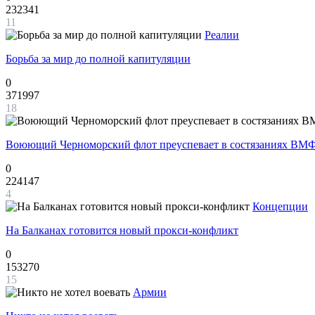
232341
11
Реалии
Борьба за мир до полной капитуляции
0
371997
18
Воюющий Черноморский флот преуспевает в состязаниях ВМФ
0
224147
4
Концепции
На Балканах готовится новый прокси-конфликт
0
153270
15
Армии