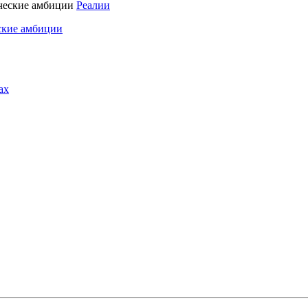
Реалии
ские амбиции
ах