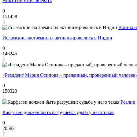
Никто не хотел воевать
0
151458
3
Войны и
Исламские экстремисты активизировались в Индии
0
146245
2
«Резидент Мария Осипова – преданный, проверенный человек
0
150323
1
Реалии
Карфаген должен быть разрушен: судьба у него такая
0
205821
7