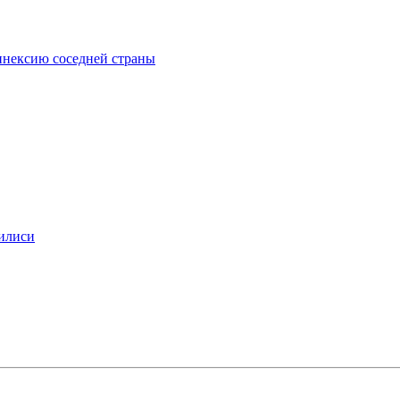
ннексию соседней страны
билиси