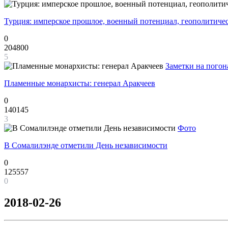
Турция: имперское прошлое, военный потенциал, геополитиче
0
204800
5
Заметки на погон
Пламенные монархисты: генерал Аракчеев
0
140145
3
Фото
В Сомалилэнде отметили День независимости
0
125557
0
2018-02-26