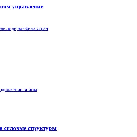
чном управлении
ль лидеры обеих стран
родолжение войны
яя силовые структуры