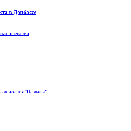
та в Донбассе
ской операции
го движения "На лыжи"