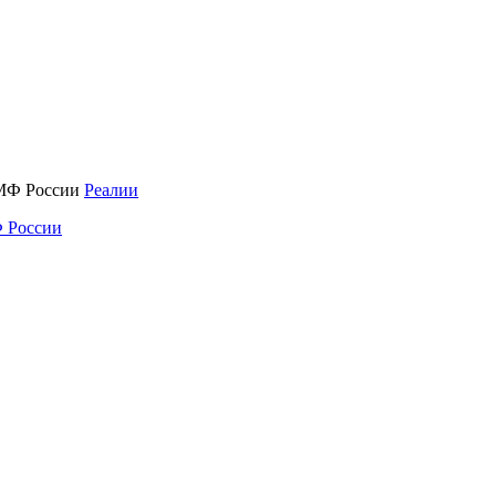
Реалии
 России