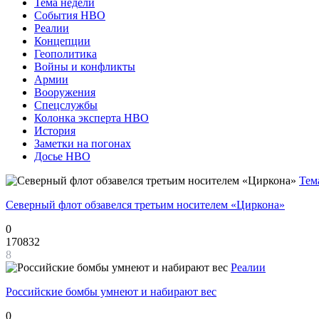
Тема недели
События НВО
Реалии
Концепции
Геополитика
Войны и конфликты
Армии
Вооружения
Спецслужбы
Колонка эксперта НВО
История
Заметки на погонах
Досье НВО
Тем
Северный флот обзавелся третьим носителем «Циркона»
0
170832
8
Реалии
Российские бомбы умнеют и набирают вес
0