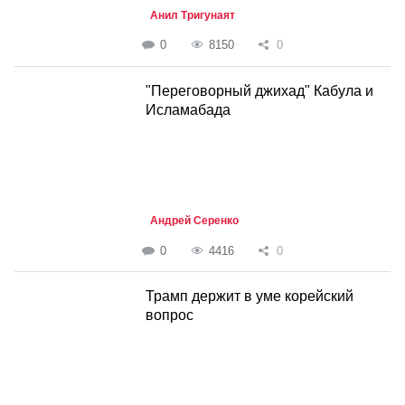
Анил Тригунаят
0
8150
0
"Переговорный джихад" Кабула и
Исламабада
Андрей Серенко
0
4416
0
Трамп держит в уме корейский
вопрос