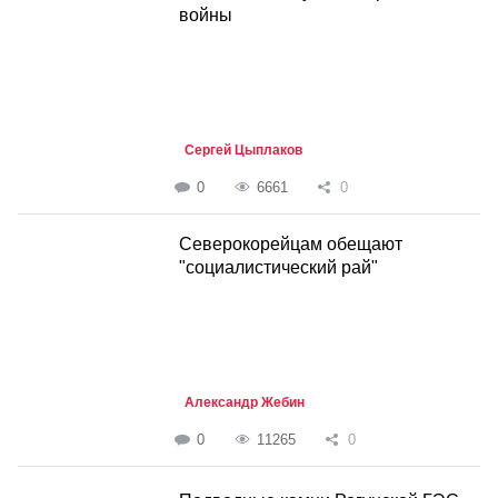
войны
Сергей Цыплаков
0
6661
0
Северокорейцам обещают
"социалистический рай"
Александр Жебин
0
11265
0