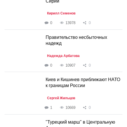
Сирии
Кирилл Семенов
0
13978
0
Правительство несбыточных
надежд
Надежда Арбатова
0
10907
0
Киев и Кишинев приближают НАТО
к границам России
Сергей Жильцов
1
10669
0
"Турецкий марш" в Центральную