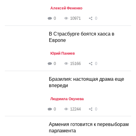
Алексей Фененко
0
10971
0
В Страсбурге боятся хаоса в
Европе
Юрий Паниев
0
15166
0
Бразилия: настоящая драма еще
впереди
Людмила Окунева
0
12244
0
Армения готовится к перевыборам
парламента