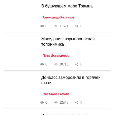
В бушующем море Трампа
Александр Резников
0
11521
0
Македония: взрывоопасная
топонимика
Петр Искендеров
0
10713
0
Донбасс заморозили в горячей
фазе
Светлана Гамова
0
12548
0