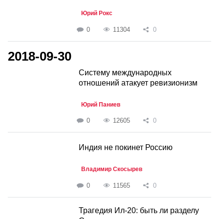
Юрий Рокс
0
11304
0
2018-09-30
Систему международных
отношений атакует ревизионизм
Юрий Паниев
0
12605
0
Индия не покинет Россию
Владимир Скосырев
0
11565
0
Трагедия Ил-20: быть ли разделу