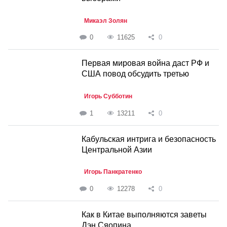
Микаэл Золян
0
11625
0
Первая мировая война даст РФ и
США повод обсудить третью
Игорь Субботин
1
13211
0
Кабульская интрига и безопасность
Центральной Азии
Игорь Панкратенко
0
12278
0
Как в Китае выполняются заветы
Дэн Сяопина