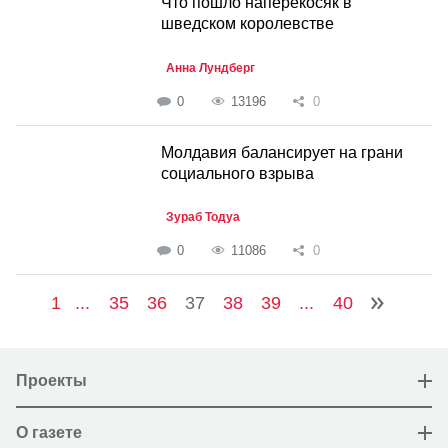
Что пошло наперекосяк в
шведском королевстве
Анна Лундберг
0
13196
0
Молдавия балансирует на грани
социального взрыва
Зураб Тодуа
0
11086
0
1
...
35
36
37
38
39
...
40
Проекты
О газете