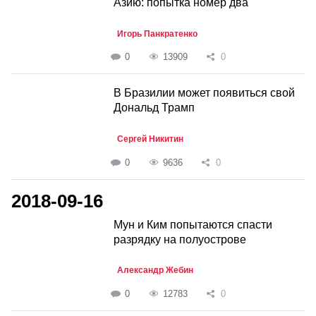
Азию: попытка номер два
Игорь Панкратенко
0
13909
0
В Бразилии может появиться свой
Дональд Трамп
Сергей Никитин
0
9636
0
2018-09-16
Мун и Ким попытаются спасти
разрядку на полуострове
Александр Жебин
0
12783
0