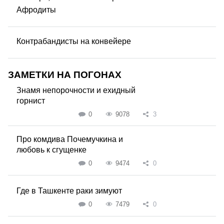
Афродиты
Контрабандисты на конвейере
ЗАМЕТКИ НА ПОГОНАХ
Знамя непорочности и ехидный
горнист
0
9078
3
Про комдива Почемучкина и
любовь к сгущенке
0
9474
0
Где в Ташкенте раки зимуют
0
7479
0