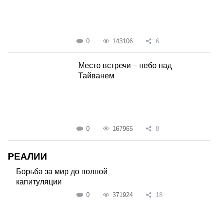
0
143106
6
Место встречи – небо над
Тайванем
0
167965
8
РЕАЛИИ
Борьба за мир до полной
капитуляции
0
371924
18