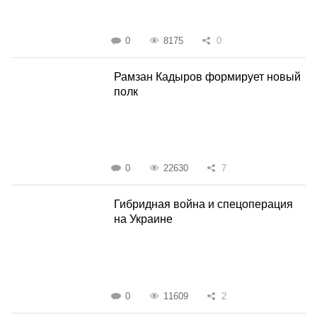
0
8175
0
Рамзан Кадыров формирует новый
полк
0
22630
7
Гибридная война и спецоперация
на Украине
0
11609
2