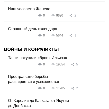
Наш человек в Женеве
0
9620
2
Страшный день календаря
0
5644
1
ВОЙНЫ И КОНФЛИКТЫ
Танки насупили «брови Ильича»
0
19654
5
Пространство борьбы
расширяется и усложняется
0
11985
2
От Карелии до Кавказа, от Якутии
до Донбасса