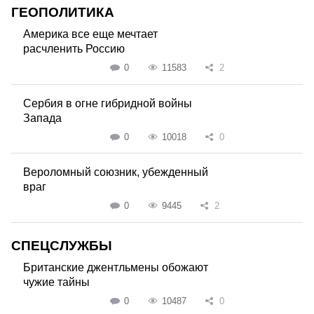
ГЕОПОЛИТИКА
Америка все еще мечтает
расчленить Россию
0
11583
2
Сербия в огне гибридной войны
Запада
0
10018
0
Вероломный союзник, убежденный
враг
0
9445
2
СПЕЦСЛУЖБЫ
Британские джентльмены обожают
чужие тайны
0
10487
0