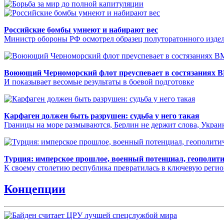
Российские бомбы умнеют и набирают вес
Министр обороны РФ осмотрел образец полуторатонного издел
Воюющий Черноморский флот преуспевает в состязаниях 
И показывает весомые результаты в боевой подготовке
Карфаген должен быть разрушен: судьба у него такая
Границы на море размываются, Берлин не держит слова, Укра
Турция: имперское прошлое, военный потенциал, геополит
К своему столетию республика превратилась в ключевую реги
Концепции