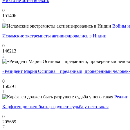
Никто не хотел воевать
0
151406
3
Войны и
Исламские экстремисты активизировались в Индии
0
146213
2
«Резидент Мария Осипова – преданный, проверенный человек
0
150291
1
Реалии
Карфаген должен быть разрушен: судьба у него такая
0
205659
7