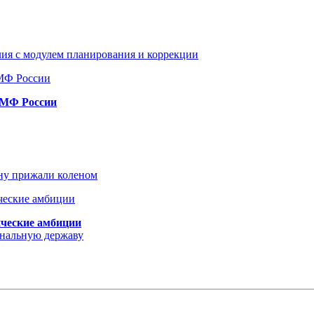
ия с модулем планирования и коррекции
ВМФ России
ину прижали коленом
ические амбиции
ональную державу