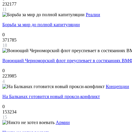
232177
11
Реалии
Борьба за мир до полной капитуляции
0
371785
18
Воюющий Черноморский флот преуспевает в состязаниях ВМФ
0
223985
4
Концепции
На Балканах готовится новый прокси-конфликт
0
153234
15
Армии