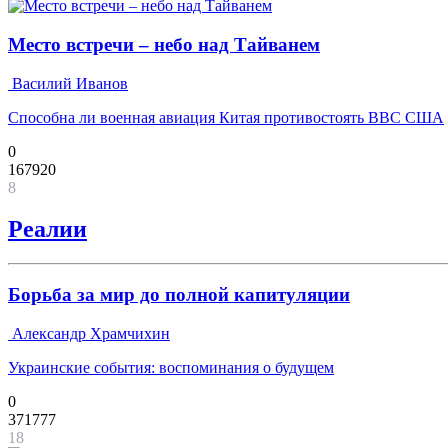
Место встречи – небо над Тайванем
Василий Иванов
Способна ли военная авиация Китая противостоять ВВС США
0
167920
8
Реалии
Борьба за мир до полной капитуляции
Александр Храмчихин
Украинские события: воспоминания о будущем
0
371777
18