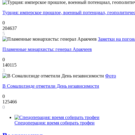
Турция: имперское прошлое, военный потенциал, геополитиче
0
204637
5
Заметки на погон
Пламенные монархисты: генерал Аракчеев
0
140115
3
Фото
В Сомалилэнде отметили День независимости
0
125466
0
Спецоперация: время собирать трофеи