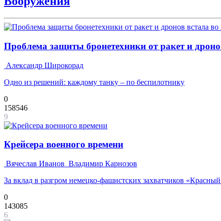
Вооружения
Проблема защиты бронетехники от ракет и дронов
Александр Широкорад
Одно из решений: каждому танку – по беспилотнику
0
158546
9
Крейсера военного времени
Вячеслав Иванов
Владимир Карнозов
За вклад в разгром немецко-фашистских захватчиков «Красны
0
143085
6