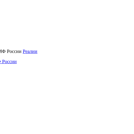
Реалии
 России