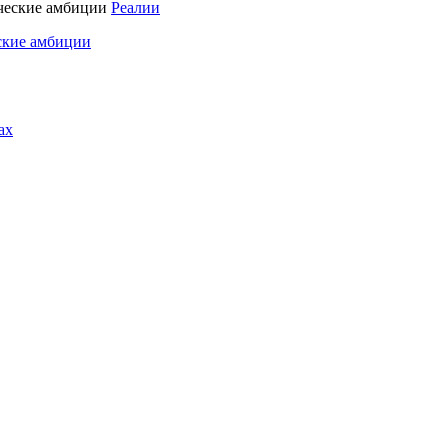
Реалии
ские амбиции
ах