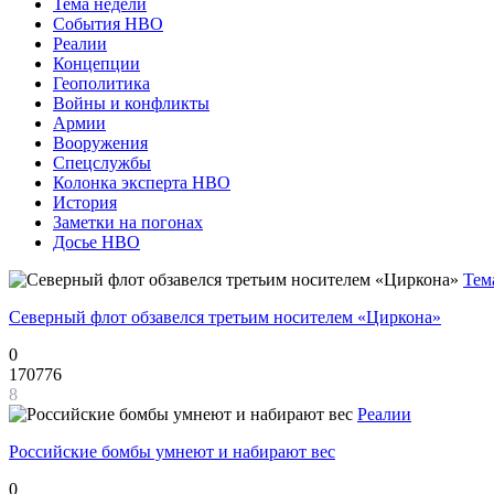
Тема недели
События НВО
Реалии
Концепции
Геополитика
Войны и конфликты
Армии
Вооружения
Спецслужбы
Колонка эксперта НВО
История
Заметки на погонах
Досье НВО
Тем
Северный флот обзавелся третьим носителем «Циркона»
0
170776
8
Реалии
Российские бомбы умнеют и набирают вес
0