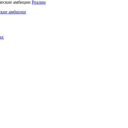
Реалии
ские амбиции
ах