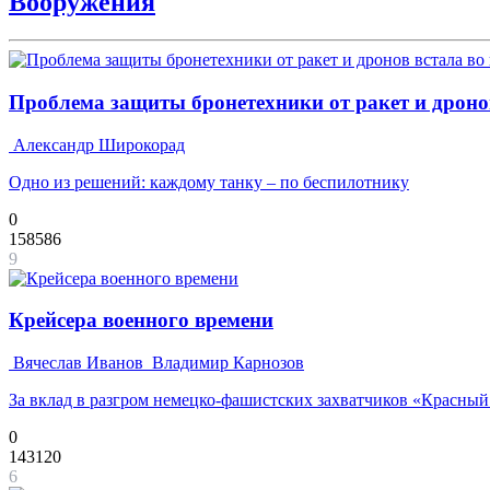
Вооружения
Проблема защиты бронетехники от ракет и дронов
Александр Широкорад
Одно из решений: каждому танку – по беспилотнику
0
158586
9
Крейсера военного времени
Вячеслав Иванов
Владимир Карнозов
За вклад в разгром немецко-фашистских захватчиков «Красны
0
143120
6