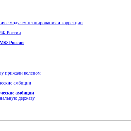
ия с модулем планирования и коррекции
ВМФ России
ину прижали коленом
ические амбиции
ональную державу