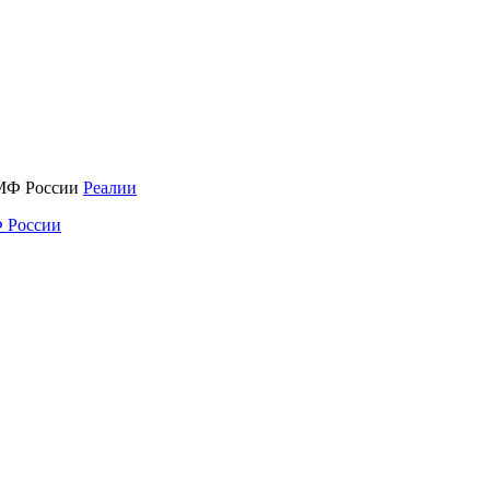
Реалии
 России