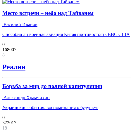
Место встречи – небо над Тайванем
Василий Иванов
Способна ли военная авиация Китая противостоять ВВС США
0
168007
8
Реалии
Борьба за мир до полной капитуляции
Александр Храмчихин
Украинские события: воспоминания о будущем
0
372017
18