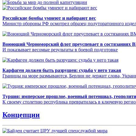
Российские бомбы умнеют и набирают вес
Министр обороны РФ осмотрел образец полуторатонного издел
Воюющий Черноморский флот преуспевает в состязаниях 
И показывает весомые результаты в боевой подготовке
Карфаген должен быть разрушен: судьба у него такая
Границы на море размываются, Берлин не держит слова, Укра
Турция: имперское прошлое, военный потенциал, геополит
К своему столетию республика превратилась в ключевую реги
Концепции