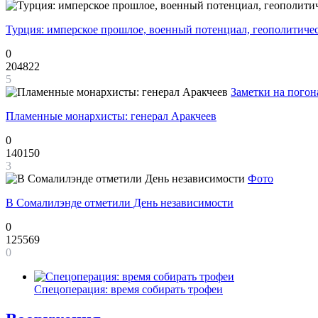
Турция: имперское прошлое, военный потенциал, геополитиче
0
204822
5
Заметки на погон
Пламенные монархисты: генерал Аракчеев
0
140150
3
Фото
В Сомалилэнде отметили День независимости
0
125569
0
Спецоперация: время собирать трофеи