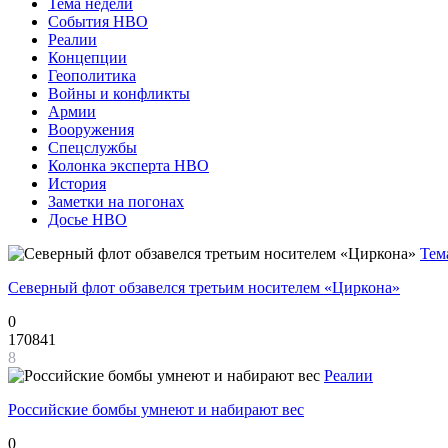
Тема недели
События НВО
Реалии
Концепции
Геополитика
Войны и конфликты
Армии
Вооружения
Спецслужбы
Колонка эксперта НВО
История
Заметки на погонах
Досье НВО
Тем
Северный флот обзавелся третьим носителем «Циркона»
0
170841
8
Реалии
Российские бомбы умнеют и набирают вес
0