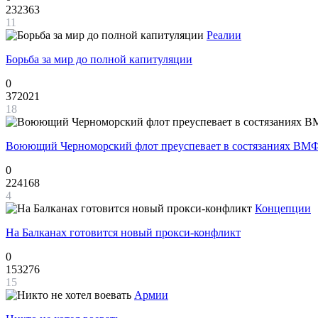
232363
11
Реалии
Борьба за мир до полной капитуляции
0
372021
18
Воюющий Черноморский флот преуспевает в состязаниях ВМФ
0
224168
4
Концепции
На Балканах готовится новый прокси-конфликт
0
153276
15
Армии