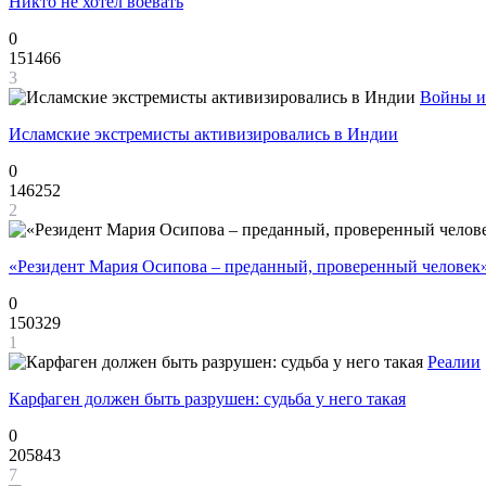
Никто не хотел воевать
0
151466
3
Войны и
Исламские экстремисты активизировались в Индии
0
146252
2
«Резидент Мария Осипова – преданный, проверенный человек
0
150329
1
Реалии
Карфаген должен быть разрушен: судьба у него такая
0
205843
7