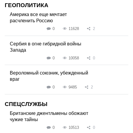
ГЕОПОЛИТИКА
Америка все еще мечтает
расчленить Россию
0
11628
2
Сербия в огне гибридной войны
Запада
0
10058
0
Вероломный союзник, убежденный
враг
0
9485
2
СПЕЦСЛУЖБЫ
Британские джентльмены обожают
чужие тайны
0
10513
0