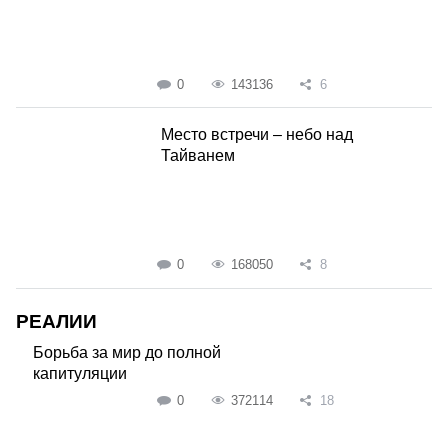
0
143136
6
Место встречи – небо над
Тайванем
0
168050
8
РЕАЛИИ
Борьба за мир до полной
капитуляции
0
372114
18