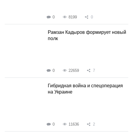
0
8199
0
Рамзан Кадыров формирует новый
полк
0
22659
7
Гибридная война и спецоперация
на Украине
0
11636
2