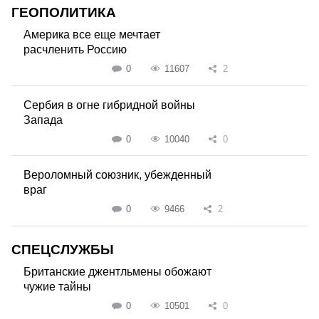
ГЕОПОЛИТИКА
Америка все еще мечтает
расчленить Россию
0
11607
2
Сербия в огне гибридной войны
Запада
0
10040
0
Вероломный союзник, убежденный
враг
0
9466
2
СПЕЦСЛУЖБЫ
Британские джентльмены обожают
чужие тайны
0
10501
0