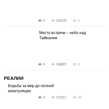
0
143120
6
Место встречи – небо над
Тайванем
0
168007
8
РЕАЛИИ
Борьба за мир до полной
капитуляции
0
372017
18