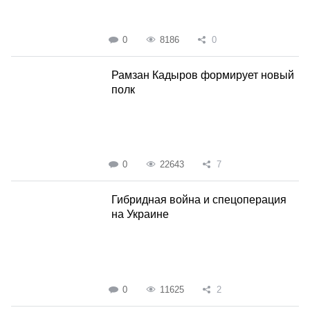
0
8186
0
Рамзан Кадыров формирует новый
полк
0
22643
7
Гибридная война и спецоперация
на Украине
0
11625
2