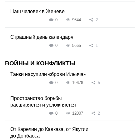
Наш человек в Женеве
0
9644
2
Страшный день календаря
0
5665
1
ВОЙНЫ И КОНФЛИКТЫ
Танки насупили «брови Ильича»
0
19678
5
Пространство борьбы
расширяется и усложняется
0
12007
2
От Карелии до Кавказа, от Якутии
до Донбасса