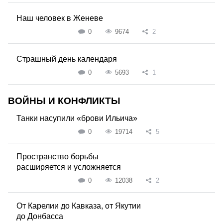
Наш человек в Женеве
0
9674
2
Страшный день календаря
0
5693
1
ВОЙНЫ И КОНФЛИКТЫ
Танки насупили «брови Ильича»
0
19714
5
Пространство борьбы
расширяется и усложняется
0
12038
2
От Карелии до Кавказа, от Якутии
до Донбасса