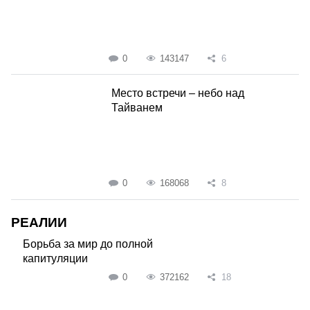
0
143147
6
Место встречи – небо над
Тайванем
0
168068
8
РЕАЛИИ
Борьба за мир до полной
капитуляции
0
372162
18