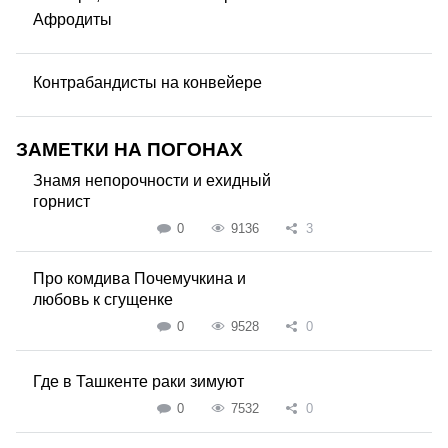
Афродиты
Контрабандисты на конвейере
ЗАМЕТКИ НА ПОГОНАХ
Знамя непорочности и ехидный
горнист
0
9136
3
Про комдива Почемучкина и
любовь к сгущенке
0
9528
0
Где в Ташкенте раки зимуют
0
7532
0