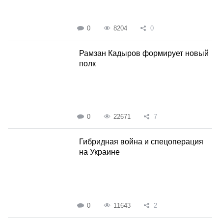
0
8204
0
Рамзан Кадыров формирует новый
полк
0
22671
7
Гибридная война и спецоперация
на Украине
0
11643
2