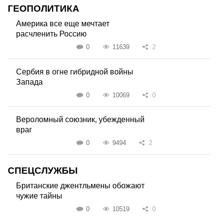
ГЕОПОЛИТИКА
Америка все еще мечтает
расчленить Россию
0
11639
2
Сербия в огне гибридной войны
Запада
0
10069
0
Вероломный союзник, убежденный
враг
0
9494
2
СПЕЦСЛУЖБЫ
Британские джентльмены обожают
чужие тайны
0
10519
0