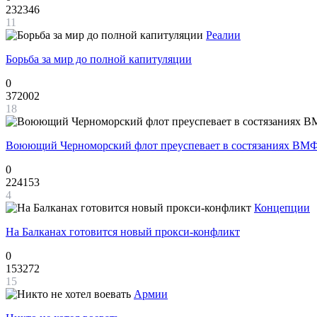
232346
11
Реалии
Борьба за мир до полной капитуляции
0
372002
18
Воюющий Черноморский флот преуспевает в состязаниях ВМФ
0
224153
4
Концепции
На Балканах готовится новый прокси-конфликт
0
153272
15
Армии