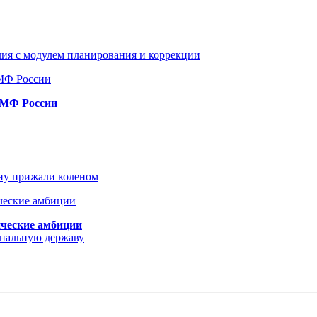
ия с модулем планирования и коррекции
ВМФ России
ину прижали коленом
ические амбиции
ональную державу