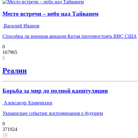
Место встречи – небо над Тайванем
Василий Иванов
Способна ли военная авиация Китая противостоять ВВС США
0
167965
8
Реалии
Борьба за мир до полной капитуляции
Александр Храмчихин
Украинские события: воспоминания о будущем
0
371924
18