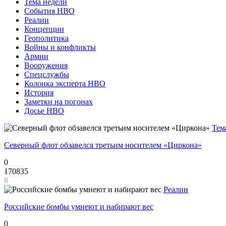
Тема недели
События НВО
Реалии
Концепции
Геополитика
Войны и конфликты
Армии
Вооружения
Спецслужбы
Колонка эксперта НВО
История
Заметки на погонах
Досье НВО
Тем
Северный флот обзавелся третьим носителем «Циркона»
0
170835
8
Реалии
Российские бомбы умнеют и набирают вес
0