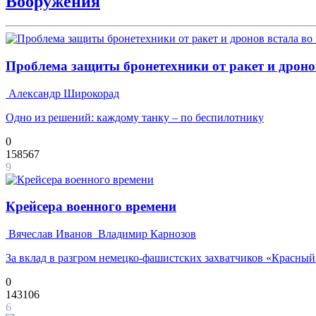
Вооружения
Проблема защиты бронетехники от ракет и дронов
Александр Широкорад
Одно из решений: каждому танку – по беспилотнику
0
158567
9
Крейсера военного времени
Вячеслав Иванов
Владимир Карнозов
За вклад в разгром немецко-фашистских захватчиков «Красны
0
143106
6