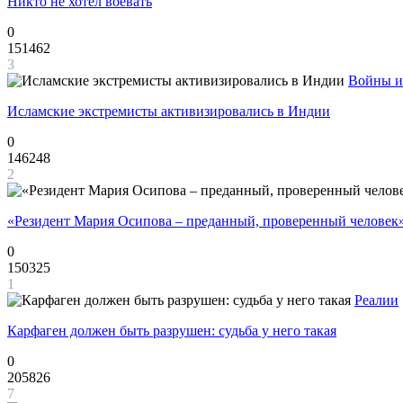
Никто не хотел воевать
0
151462
3
Войны и
Исламские экстремисты активизировались в Индии
0
146248
2
«Резидент Мария Осипова – преданный, проверенный человек
0
150325
1
Реалии
Карфаген должен быть разрушен: судьба у него такая
0
205826
7