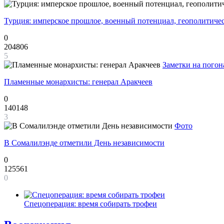
Турция: имперское прошлое, военный потенциал, геополитиче
0
204806
5
Заметки на погон
Пламенные монархисты: генерал Аракчеев
0
140148
3
Фото
В Сомалилэнде отметили День независимости
0
125561
0
Спецоперация: время собирать трофеи