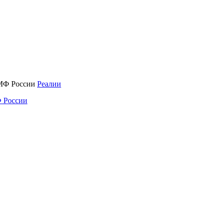
Реалии
 России