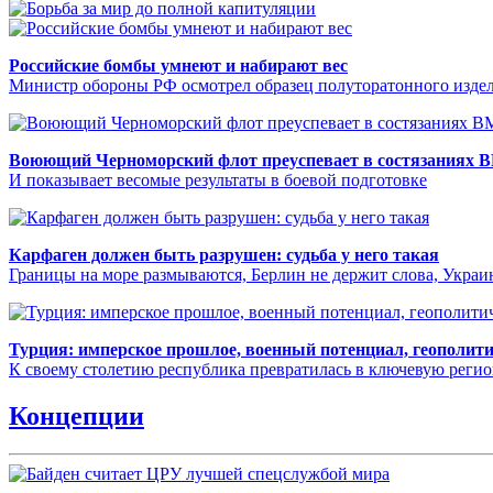
Российские бомбы умнеют и набирают вес
Министр обороны РФ осмотрел образец полуторатонного издел
Воюющий Черноморский флот преуспевает в состязаниях 
И показывает весомые результаты в боевой подготовке
Карфаген должен быть разрушен: судьба у него такая
Границы на море размываются, Берлин не держит слова, Укра
Турция: имперское прошлое, военный потенциал, геополит
К своему столетию республика превратилась в ключевую реги
Концепции