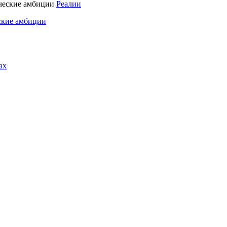
Реалии
ские амбиции
ах