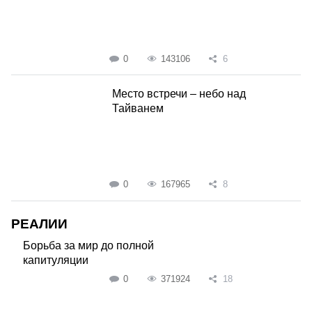
0
143106
6
Место встречи – небо над
Тайванем
0
167965
8
РЕАЛИИ
Борьба за мир до полной
капитуляции
0
371924
18