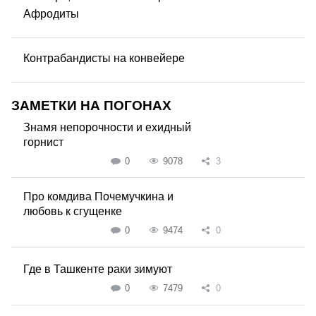
Афродиты
Контрабандисты на конвейере
ЗАМЕТКИ НА ПОГОНАХ
Знамя непорочности и ехидный
горнист
0
9078
3
Про комдива Почемучкина и
любовь к сгущенке
0
9474
0
Где в Ташкенте раки зимуют
0
7479
0