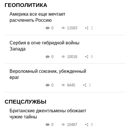
ГЕОПОЛИТИКА
Америка все еще мечтает
расчленить Россию
0
11583
2
Сербия в огне гибридной войны
Запада
0
10018
0
Вероломный союзник, убежденный
враг
0
9445
2
СПЕЦСЛУЖБЫ
Британские джентльмены обожают
чужие тайны
0
10487
0