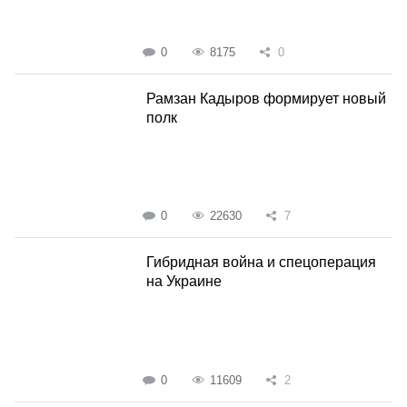
0
8175
0
Рамзан Кадыров формирует новый
полк
0
22630
7
Гибридная война и спецоперация
на Украине
0
11609
2