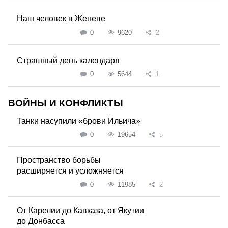
Наш человек в Женеве
0
9620
2
Страшный день календаря
0
5644
1
ВОЙНЫ И КОНФЛИКТЫ
Танки насупили «брови Ильича»
0
19654
5
Пространство борьбы
расширяется и усложняется
0
11985
2
От Карелии до Кавказа, от Якутии
до Донбасса