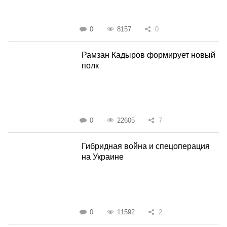
0
8157
0
Рамзан Кадыров формирует новый
полк
0
22605
7
Гибридная война и спецоперация
на Украине
0
11592
2