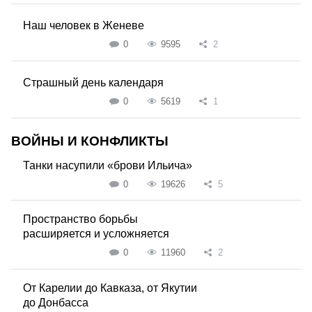
Наш человек в Женеве
0
9595
2
Страшный день календаря
0
5619
1
ВОЙНЫ И КОНФЛИКТЫ
Танки насупили «брови Ильича»
0
19626
5
Пространство борьбы
расширяется и усложняется
0
11960
2
От Карелии до Кавказа, от Якутии
до Донбасса