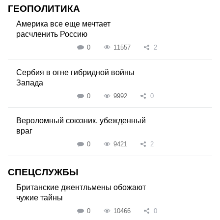
ГЕОПОЛИТИКА
Америка все еще мечтает
расчленить Россию
0
11557
2
Сербия в огне гибридной войны
Запада
0
9992
0
Вероломный союзник, убежденный
враг
0
9421
2
СПЕЦСЛУЖБЫ
Британские джентльмены обожают
чужие тайны
0
10466
0