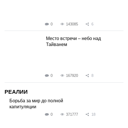
0
143085
6
Место встречи – небо над
Тайванем
0
167920
8
РЕАЛИИ
Борьба за мир до полной
капитуляции
0
371777
18