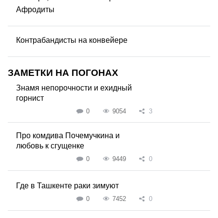
Афродиты
Контрабандисты на конвейере
ЗАМЕТКИ НА ПОГОНАХ
Знамя непорочности и ехидный
горнист
0
9054
3
Про комдива Почемучкина и
любовь к сгущенке
0
9449
0
Где в Ташкенте раки зимуют
0
7452
0